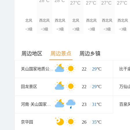
28°C
28°C
27°C
27°C
27°C
27°C
北风
西北风
西北风
北风
西北风
西北风
西北风
<3级
<3级
<3级
<3级
<3级
<3级
<3级
周边地区
周边景点
周边乡镇
22
/
29
°C
关山国家地质公园八里沟园区
比干
22
/
29
°C
回龙景区
万仙
23
/
31
°C
河南·关山国家地质公园
百泉
26
/
35
°C
京华园