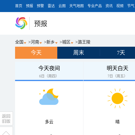
首页
预报
预警
雷达
云图
天气地图
专业产品
资讯
视频
节气
预报
全国
>
河南
>
新乡
>
城区
>
潞王陵
今天
周末
7天
今天夜间
明天白天
6日（周四）
7日（周五）
多云
晴