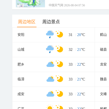
中国天气网 2026-08-04 07:56
周边地区
周边景点
31
/
20
°C
安阳
鹤山
32
/
21
°C
山城
磁县
33
/
22
°C
肥乡
龙安
33
/
21
°C
临漳
魏县
33
/
22
°C
成安
文峰
32
/
22
°C
广平
殷都