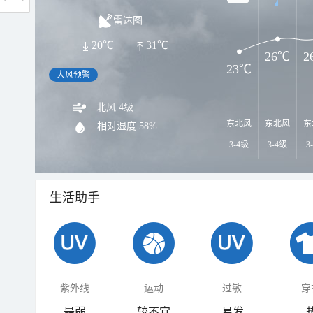
雷达图
20℃
31℃
26℃
2
23℃
大风预警
北风 4级
东北风
东北风
东
相对湿度
58%
3-4级
3-4级
3
生活助手
紫外线
运动
过敏
穿
最弱
较不宜
易发