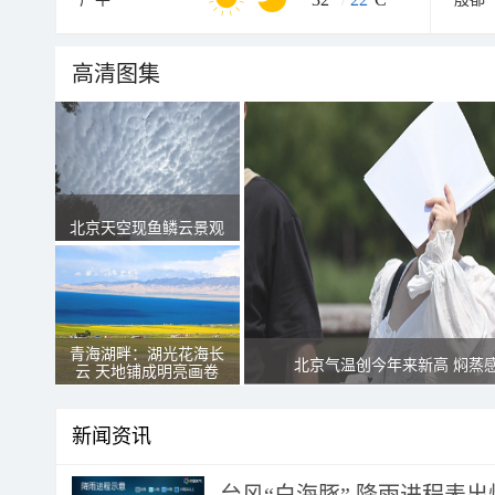
高清图集
北京天空现鱼鳞云景观
青海湖畔：湖光花海长
北京气温创今年来新高 焖蒸
云 天地铺成明亮画卷
新闻资讯