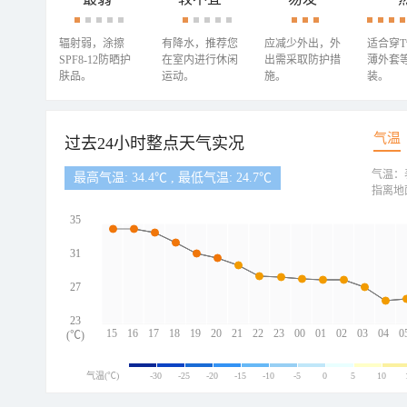
辐射弱，涂擦
有降水，推荐您
应减少外出，外
适合穿
SPF8-12防晒护
在室内进行休闲
出需采取防护措
薄外套
肤品。
运动。
施。
装。
气温
过去24小时整点天气实况
气温：
最高气温: 34.4℃ , 最低气温: 24.7℃
指离地
35
31
27
23
15
16
17
18
19
20
21
22
23
00
01
02
03
04
0
(℃)
气温(℃)
-30
-25
-20
-15
-10
-5
0
5
10