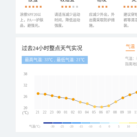
涂擦SPF20以
请适当减少运动
应减少外出，外
建议穿
上，PA++护肤
时间，降低运动
出需采取防护措
裤等清
品，避强光。
强度。
施。
装。
气温
过去24小时整点天气实况
气温：
最高气温: 33℃ , 最低气温: 21℃
指离地
38
32
26
20
21
22
23
00
01
02
03
04
05
06
07
08
09
10
1
(℃)
气温(℃)
-30
-25
-20
-15
-10
-5
0
5
10