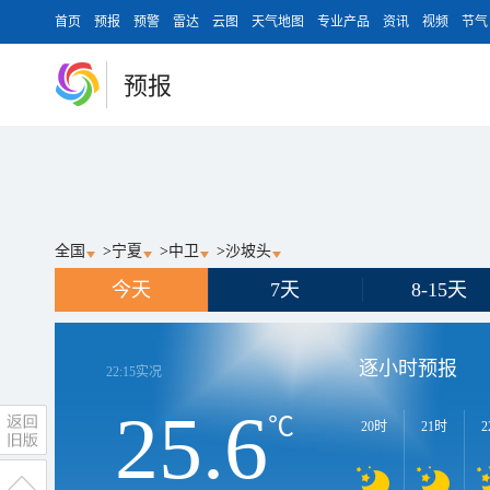
首页
预报
预警
雷达
云图
天气地图
专业产品
资讯
视频
节气
预报
全国
>
宁夏
>
中卫
>
沙坡头
今天
7天
8-15天
逐小时预报
22:15
实况
25.6
℃
20时
21时
2