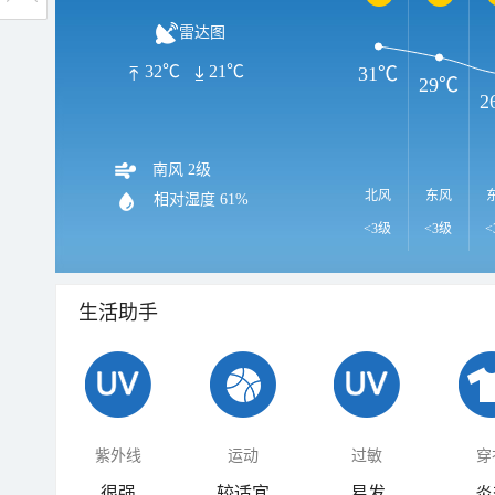
雷达图
32℃
21℃
31℃
29℃
2
南风 2级
北风
东风
相对湿度
61%
<3级
<3级
<
生活助手
紫外线
运动
过敏
穿
很强
较适宜
易发
炎