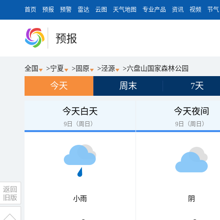
首页
预报
预警
雷达
云图
天气地图
专业产品
资讯
视频
节气
预报
全国
>
宁夏
>
固原
>
泾源
>
六盘山国家森林公园
今天
周末
7天
今天白天
今天夜间
9日（周日）
9日（周日）
小雨
阴