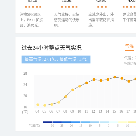
涂擦SPF20以
天气较好，尽情
应减少外出，外
建议穿
上，PA++护肤
感受运动的快乐
出需采取防护措
牛仔裤
品，避强光。
吧。
施。
气温
过去24小时整点天气实况
气温：
最高气温: 27.1℃ , 最低气温: 17℃
指离地
28
24
20
16
04
05
06
07
08
09
10
11
12
13
14
15
16
17
1
(℃)
气温(℃)
-30
-25
-20
-15
-10
-5
0
5
10