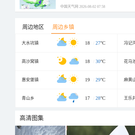
中国天气网 2026-08-02 07:58
周边地区
周边乡镇
18
/
27
°C
大水坑镇
冯记
18
/
30
°C
高沙窝镇
花马
19
/
29
°C
惠安堡镇
麻黄
17
/
28
°C
青山乡
王乐
高清图集