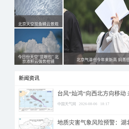
北京天空现鱼鳞云景观
今日份天空“显眼包” 北
北京气温创今年来新高 焖蒸
京浓积云强势抢镜
新闻资讯
台风“灿鸿”向西北方向移动
中国天气网
2026-08-06
18:17
地质灾害气象风险预警：湖北