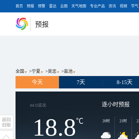
首页
预报
预警
雷达
云图
天气地图
专业产品
资讯
视频
节气
预报
全国
>
宁夏
>
吴忠
>
盐池
今天
7天
8-15天
逐小时预报
04:55
实况
18.8
℃
20时
21时
2