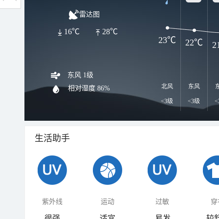
雷达图
16℃
28℃
23℃
22℃
2
东风 1级
北风
东风
相对湿度
86%
<3级
<3级
<
生活助手
紫外线
运动
过敏
穿
很强
适宜
易发
较