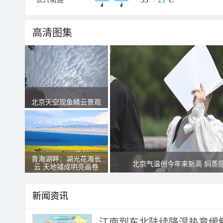
高清图集
北京天空现鱼鳞云景观
青海湖畔：湖光花海长
北京气温创今年来新高 焖蒸
云 天地铺成明亮画卷
新闻资讯
江南到东北陆续降温热意缓解