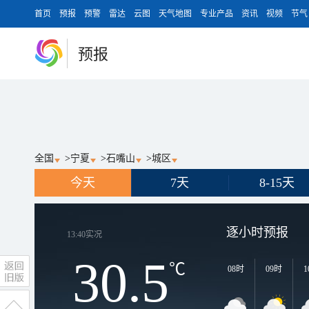
首页
预报
预警
雷达
云图
天气地图
专业产品
资讯
视频
节气
预报
全国
>
宁夏
>
石嘴山
>
城区
今天
7天
8-15天
逐小时预报
13:40
实况
30.5
℃
08时
09时
1