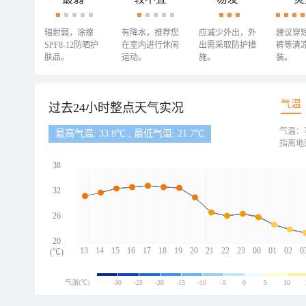
辐射弱，涂擦
有降水，推荐您
应减少外出，外
建议穿
SPF8-12防晒护
在室内进行休闲
出需采取防护措
裤等清
肤品。
运动。
施。
装。
气温
过去24小时整点天气实况
气温：
最高气温: 33.8℃ , 最低气温: 21.7℃
指离地
38
32
26
20
13
14
15
16
17
18
19
20
21
22
23
00
01
02
0
(℃)
气温(℃)
-30
-25
-20
-15
-10
-5
0
5
10