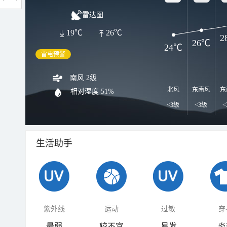
雷达图
19℃
26℃
2
26℃
24℃
雷电预警
南风 2级
北风
东南风
东
相对湿度
51%
<3级
<3级
<
生活助手
紫外线
运动
过敏
穿
最弱
较不宜
易发
炎