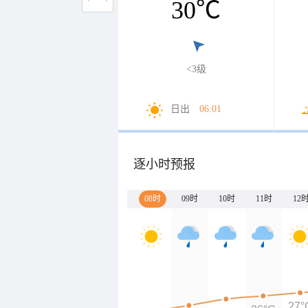
30
℃
<3级
日出
06:01
逐小时预报
08时
09时
10时
11时
12
27°