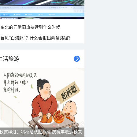
东北的异常闷热持续到什么时候
台风“白海豚”为什么会报出两条路径？
生活旅游
秋这样过：啃秋晒秋贴秋膘 庆祝丰收迎秋来