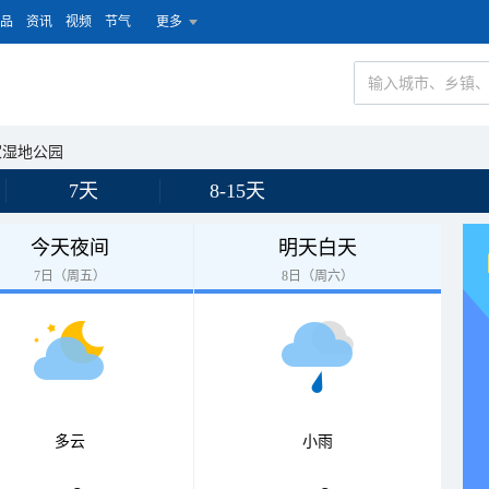
品
资讯
视频
节气
更多
家湿地公园
7天
8-15天
今天夜间
明天白天
7日（周五）
8日（周六）
多云
小雨