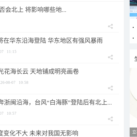
会北上 将影响哪些地...
”将在华东沿海登陆 华东地区有强风暴雨
07
11:15
光花海长云 天地铺成明亮画卷
26-08-07
10:58
浙闽沿海，台风“白海豚”登陆后有北上...
07
10:57
立
强度变化不大 未来对我国无影响