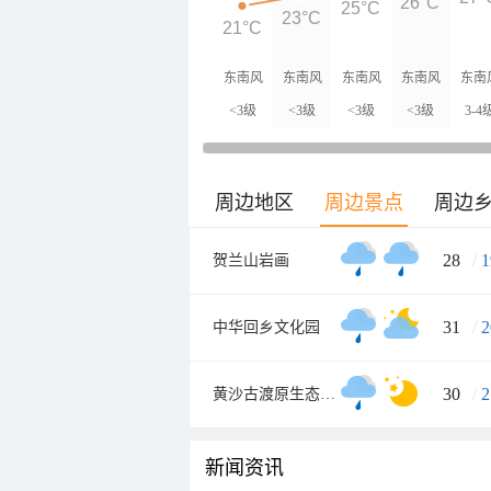
26°C
25°C
23°C
21°C
东南风
东南风
东南风
东南风
东南
<3级
<3级
<3级
<3级
3-4
周边地区
周边景点
周边
28
/
1
贺兰山岩画
31
/
2
中华回乡文化园
30
/
2
黄沙古渡原生态旅游区
新闻资讯