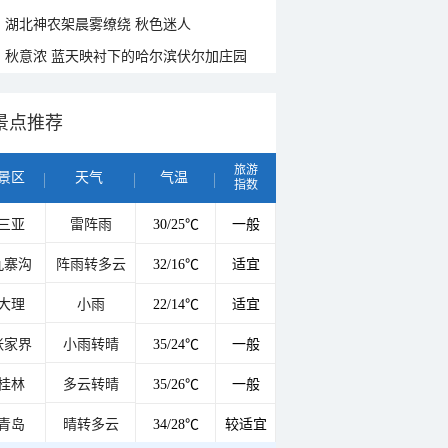
湖北神农架晨雾缭绕 秋色迷人
秋意浓 蓝天映衬下的哈尔滨伏尔加庄园
景点推荐
旅游
景区
天气
气温
指数
三亚
雷阵雨
30/25℃
一般
九寨沟
阵雨转多云
32/16℃
适宜
大理
小雨
22/14℃
适宜
张家界
小雨转晴
35/24℃
一般
桂林
多云转晴
35/26℃
一般
青岛
晴转多云
34/28℃
较适宜