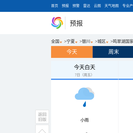
首页
预报
预警
雷达
云图
天气地图
专业产
预报
全国
>
宁夏
>
银川
>
城区
>
鸣翠湖国
今天
周末
今天白天
7日（周五）
小雨