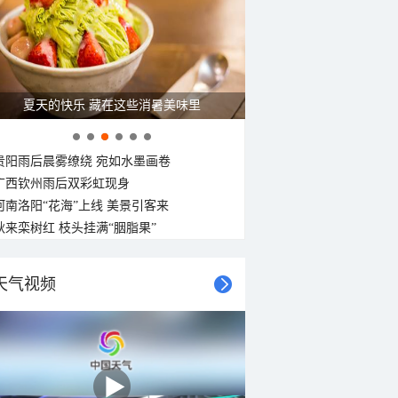
25°C
24°C
23°C
22°C
22°C
22°C
21°C
21°C
东南风
东南风
南风
南风
南风
南风
东南风
东南风
<3级
<3级
<3级
<3级
<3级
<3级
<3级
<3级
夏天的快乐 藏在这些消暑美味里
贵阳雨后晨雾缭绕 宛如水墨画卷
广西钦州雨后双彩虹现身
河南洛阳“花海”上线 美景引客来
秋来栾树红 枝头挂满“胭脂果”
天气视频