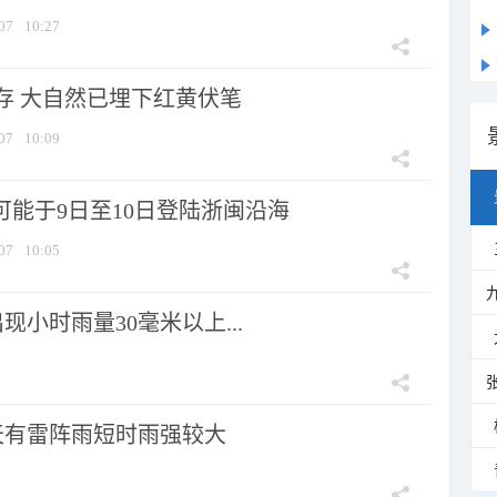
07
10:27
存 大自然已埋下红黄伏笔
07
10:09
可能于9日至10日登陆浙闽沿海
07
10:05
小时雨量30毫米以上...
天有雷阵雨短时雨强较大