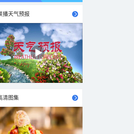
联播天气预报
21时
22时
23时
00时
01时
02时
03时
04时
高清图集