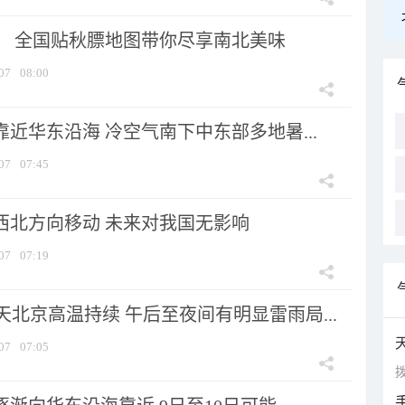
节！ 全国贴秋膘地图带你尽享南北美味
07
08:00
靠近华东沿海 冷空气南下中东部多地暑...
07
07:45
向西北方向移动 未来对我国无影响
07
07:19
北京高温持续 午后至夜间有明显雷雨局...
07
07:05
拨