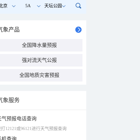
北京
5A
天坛公园
气象产品
全国降水量预报
强对流天气公报
全国地质灾害预报
气象服务
天气预报电话查询
打12121或96121进行天气预报查询
手机查询