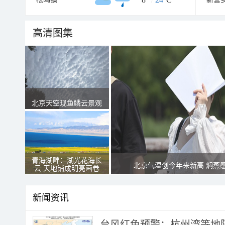
高清图集
北京天空现鱼鳞云景观
青海湖畔：湖光花海长
北京气温创今年来新高 焖蒸
云 天地铺成明亮画卷
新闻资讯
​台风红色预警：杭州湾等地阵