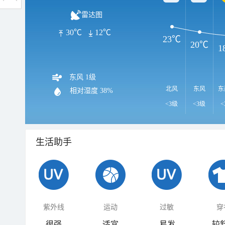
雷达图
30℃
12℃
23℃
20℃
1
东风 1级
北风
东风
东
相对湿度
38%
<3级
<3级
<
生活助手
紫外线
运动
过敏
穿
很强
适宜
易发
较