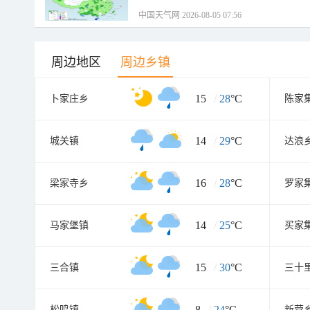
中国天气网 2026-08-05 07:56
周边地区
周边乡镇
15
/
28
°C
卜家庄乡
陈家
14
/
29
°C
城关镇
达浪
16
/
28
°C
梁家寺乡
罗家
14
/
25
°C
马家堡镇
买家
15
/
30
°C
三合镇
三十
8
/
24
°C
松鸣镇
新营