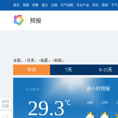
首页
预报
预警
雷达
云图
天气地图
专业产品
资讯
视频
节气
预报
全国
>
甘肃
>
临夏
>
和政
今天
7天
8-15天
逐小时预报
18:30
实况
29.3
℃
20时
21时
2