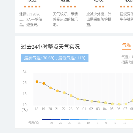
涂擦SPF20以
天气较好，尽情
应减少外出，外
建议穿
上，PA++护肤
感受运动的快乐
出需采取防护措
牛仔裤
品，避强光。
吧。
施。
气温
过去24小时整点天气实况
气温：
最高气温: 30.6℃ , 最低气温: 11℃
指离地
34
26
18
10
18
19
20
21
22
23
00
01
02
03
04
05
06
07
0
(℃)
气温(℃)
-30
-25
-20
-15
-10
-5
0
5
10