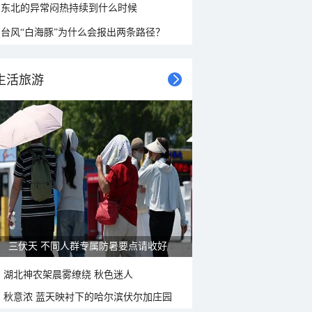
东北的异常闷热持续到什么时候
台风“白海豚”为什么会报出两条路径？
生活旅游
雨后峨眉沟壑尽显 金顶显真容
湖北神农架晨雾缭绕 秋色迷人
秋意浓 蓝天映衬下的哈尔滨伏尔加庄园