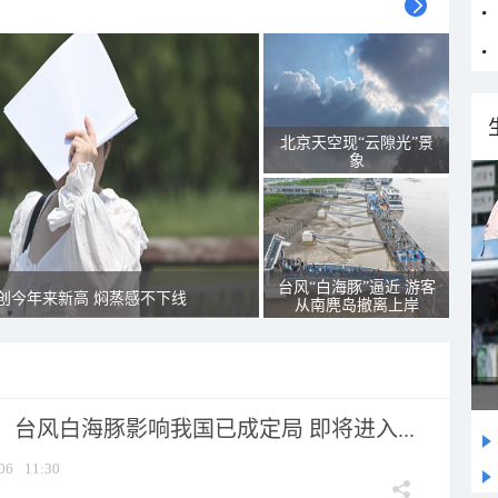
北京天空现“云隙光”景
象
台风“白海豚”逼近 游客
创今年来新高 焖蒸感不下线
从南麂岛撤离上岸
台风白海豚影响我国已成定局 即将进入...
06
11:30