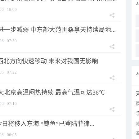
06
10:09
一步减弱 中东部大范围桑拿天持续局地...
06
07:50
向西北方向快速移动 未来对我国无影响
06
07:22
天北京高温闷热持续 最高气温可达36℃
拨
06
07:10
7日将移入东海 “鲸鱼”已登陆菲律...
06
06:05