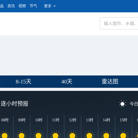
品
资讯
视频
节气
更多
8-15天
40天
雷达图
逐小时预报
今
08时
09时
10时
11时
12时
13时
14时
15时