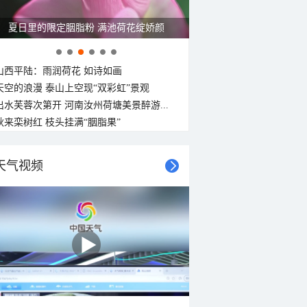
金色花海上线 青海门源油菜花大面积开放
山西平陆：雨润荷花 如诗如画
天空的浪漫 泰山上空现“双彩虹”景观
出水芙蓉次第开 河南汝州荷塘美景醉游...
秋来栾树红 枝头挂满“胭脂果”
天气视频