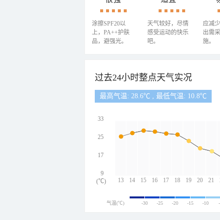
涂擦SPF20以
天气较好，尽情
应减
上，PA++护肤
感受运动的快乐
出需
品，避强光。
吧。
施。
过去24小时整点天气实况
最高气温: 28.6℃ , 最低气温: 10.8℃
33
25
17
9
13
14
15
16
17
18
19
20
21
(℃)
气温(℃)
-30
-25
-20
-15
-10