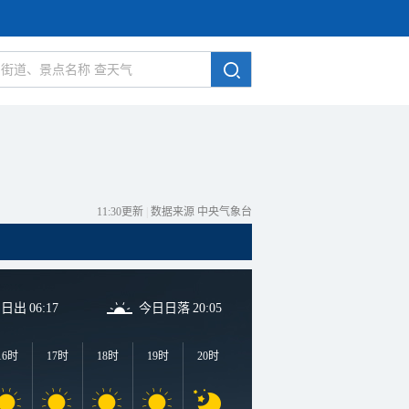
11:30更新
|
数据来源 中央气象台
日日出
06:17
今日日落
20:05
16时
17时
18时
19时
20时
21时
22时
23时
0