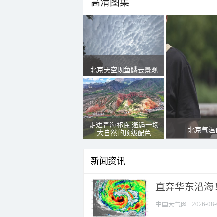
高清图集
北京天空现鱼鳞云景观
走进青海祁连 邂逅一场
北京气温
大自然的顶级配色
新闻资讯
直奔华东沿海！
中国天气网
2026-08-