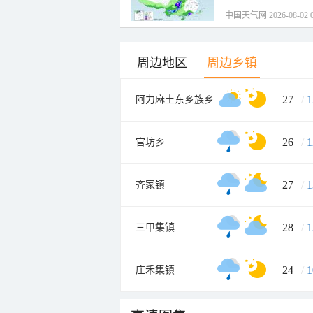
中国天气网 2026-08-02 0
周边地区
周边乡镇
27
/
1
阿力麻土东乡族乡
26
/
1
官坊乡
27
/
1
齐家镇
28
/
1
三甲集镇
24
/
1
庄禾集镇