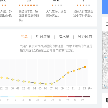
少外出，外
适合穿T恤、短
天气较好，适合
易感人群应适当
采取防护措
薄外套等夏季服
擦洗汽车。
减少室外活动。
装。
气温
相对湿度
降水量
风力风向
气温：表示大气冷热程度的物理量，气象上给出的气温是
指离地面1.5米高度上百叶箱中的空气温度。
(h)
22
23
00
01
02
03
04
05
06
07
08
09
10
11
12
13
-5
0
5
10
15
20
25
30
35
40
45
50