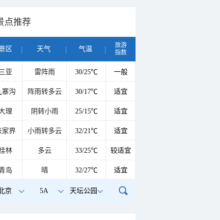
景点推荐
旅游
景区
天气
气温
指数
三亚
雷阵雨
30/25℃
一般
九寨沟
阵雨转多云
30/17℃
适宜
大理
阴转小雨
25/15℃
适宜
张家界
小雨转多云
32/21℃
适宜
桂林
多云
33/25℃
较适宜
青岛
晴
32/27℃
适宜
北京
5A
天坛公园