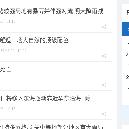
较强局地有暴雨并伴强对流 明天降雨减...
06
11:15
 邂逅一场大自然的顶级配色
26-08-06
10:26
人死亡
7日将移入东海逐渐靠近华东沿海 “鲸...
06
10:15
持多雨格局 关中等地部分地区有大雨局...