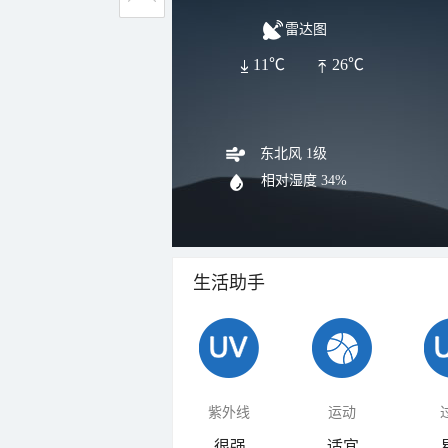
雷达图
11℃
26℃
东北风 1级
相对湿度
34%
生活助手
紫外线
运动
很强
适宜