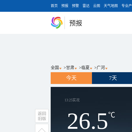
首页
预报
预警
雷达
云图
天气地图
专业产
预报
全国
>
甘肃
>
临夏
>
广河
今天
7天
13:25
实况
26.5
℃