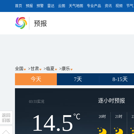
首页
预报
预警
雷达
云图
天气地图
专业产品
资讯
视频
节气
预报
全国
>
甘肃
>
临夏
>
康乐
今天
7天
8-15天
逐小时预报
03:55
实况
14.5
℃
20时
21时
2