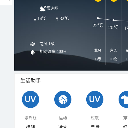
雷达图
14℃
32℃
22℃
20℃
1
南风 1级
北风
东风
相对湿度
100%
<3级
<3级
<
生活助手
紫外线
运动
过敏
穿
很强
适宜
易发
舒