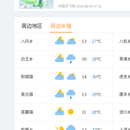
中国天气网 2026-08-04 07:56
周边地区
周边乡镇
13
/
27
°C
八丹乡
八松
10
/
28
°C
白王乡
草滩
14
/
30
°C
附城镇
虎关
13
/
29
°C
景古镇
康丰
11
/
28
°C
莲麓镇
流川
12
/
27
°C
鸣鹿乡
上湾