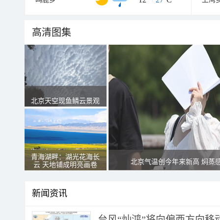
高清图集
北京天空现鱼鳞云景观
青海湖畔：湖光花海长
北京气温创今年来新高 焖蒸
云 天地铺成明亮画卷
新闻资讯
台风“灿鸿”将向偏西方向移