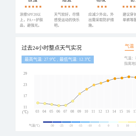
涂擦SPF20以
天气较好，尽情
应减少外出，外
建议穿
上，PA++护肤
感受运动的快乐
出需采取防护措
单裤等
品，避强光。
吧。
施。
气温
过去24小时整点天气实况
气温：
最高气温: 27.9℃ , 最低气温: 12.3℃
指离地
29
23
17
11
03
04
05
06
07
08
09
10
11
12
13
14
15
16
1
(℃)
气温(℃)
-30
-25
-20
-15
-10
-5
0
5
10