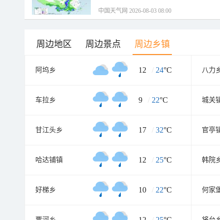
中国天气网 2026-08-03 08:00
周边地区
周边景点
周边乡镇
12
/
24
°C
阿坞乡
八力
9
/
22
°C
车拉乡
城关
17
/
32
°C
甘江头乡
官亭
12
/
25
°C
哈达铺镇
韩院
10
/
22
°C
好梯乡
何家
12
/
25
°C
贾河乡
将台