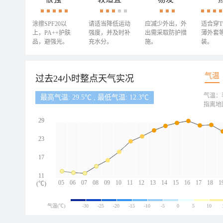
涂擦SPF20以
请适当降低运动
应减少外出，外
适合穿
上，PA++护肤
强度，并及时补
出需采取防护措
薄外套
品，避强光。
充水分。
施。
装。
气温
过去24小时整点天气实况
气温：
最高气温: 29.5℃ , 最低气温: 12.3℃
指离地
29
23
17
11
05
06
07
08
09
10
11
12
13
14
15
16
17
18
1
(℃)
气温(℃)
-30
-25
-20
-15
-10
-5
0
5
10