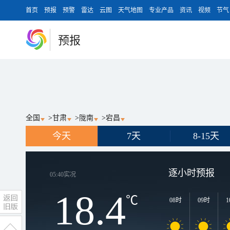
首页
预报
预警
雷达
云图
天气地图
专业产品
资讯
视频
节气
预报
全国
>
甘肃
>
陇南
>
宕昌
今天
7天
8-15天
逐小时预报
05:40
实况
18.4
℃
08时
09时
1