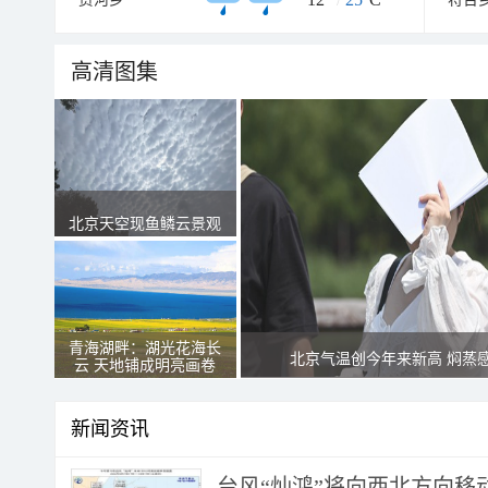
高清图集
北京天空现鱼鳞云景观
青海湖畔：湖光花海长
北京气温创今年来新高 焖蒸
云 天地铺成明亮画卷
新闻资讯
台风“灿鸿”将向西北方向移