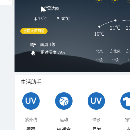
雷达图
15℃
30℃
21℃
2
雷雨大风预警
16℃
南风 1级
北风
东北风
东
相对湿度
79%
<3级
<3级
<
生活助手
紫外线
运动
过敏
穿
很强
较适宜
易发