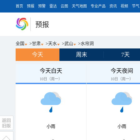
首页
预报
预警
雷达
云图
天气地图
专业产品
资讯
视频
节气
预报
全国
>
甘肃
>
天水
>
武山
>
水帘洞
今天
周末
7天
今天白天
今天夜间
10日（周一）
10日（周一）
小雨
小雨