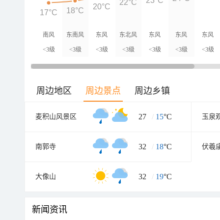
23°C
22°C
20°C
18°C
17°C
南风
东南风
东风
东北风
东风
东风
东风
<3级
<3级
<3级
<3级
<3级
<3级
<3级
周边地区
周边景点
周边乡镇
27
/
15
°C
麦积山风景区
玉泉
32
/
18
°C
南郭寺
伏羲
32
/
19
°C
大像山
新闻资讯