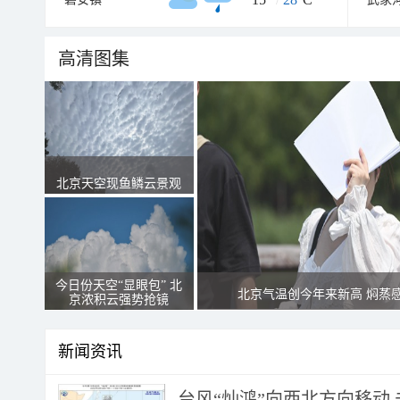
高清图集
北京天空现鱼鳞云景观
今日份天空“显眼包” 北
北京气温创今年来新高 焖蒸
京浓积云强势抢镜
新闻资讯
台风“灿鸿”向西北方向移动