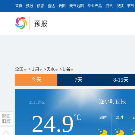
首页
预报
预警
雷达
云图
天气地图
专业产品
资讯
视频
节气
预报
全国
>
甘肃
>
天水
>
甘谷
今天
7天
8-15天
逐小时预报
21:15
实况
24.9
℃
20时
21时
2