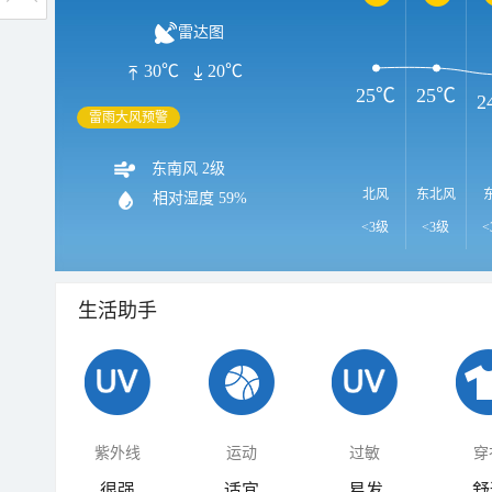
雷达图
30℃
20℃
25℃
25℃
2
雷雨大风预警
东南风 2级
北风
东北风
相对湿度
59%
<3级
<3级
<
生活助手
紫外线
运动
过敏
穿
很强
适宜
易发
舒