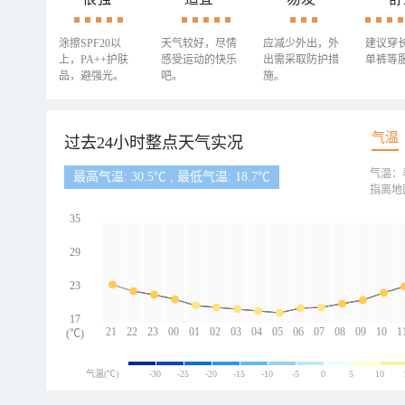
涂擦SPF20以
天气较好，尽情
应减少外出，外
建议穿
上，PA++护肤
感受运动的快乐
出需采取防护措
单裤等
品，避强光。
吧。
施。
气温
过去24小时整点天气实况
气温：
最高气温: 30.5℃ , 最低气温: 18.7℃
指离地
35
29
23
17
21
22
23
00
01
02
03
04
05
06
07
08
09
10
1
(℃)
气温(℃)
-30
-25
-20
-15
-10
-5
0
5
10