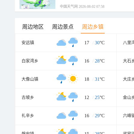
中国天气网 2026-08-02 07:58
周边地区
周边景点
周边乡镇
17
/
30
°C
安远镇
八里
16
/
28
°C
白家湾乡
大石
18
/
31
°C
大像山镇
大庄
12
/
25
°C
古坡乡
金山
16
/
29
°C
礼辛乡
六峰
15
/
28
°C
磐安镇
武家