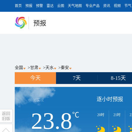
首页
预报
预警
雷达
云图
天气地图
专业产品
资讯
视频
节气
预报
全国
>
甘肃
>
天水
>
秦安
今天
7天
8-15天
逐小时预报
00:35
实况
23.8
℃
20时
21时
2