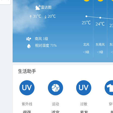
雷达图
31℃
20℃
25℃
24℃
2
南风 1级
北风
东南风
东
相对湿度
71%
<3级
<3级
<
生活助手
紫外线
运动
过敏
穿
很强
适宜
易发