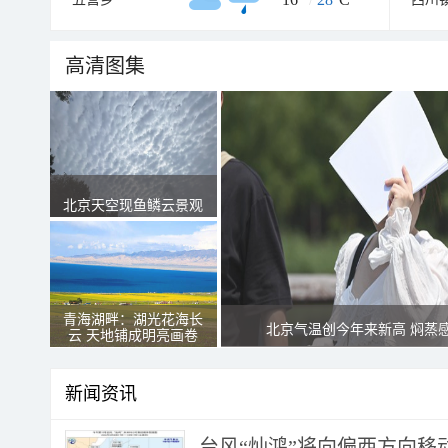
高清图集
北京天空现鱼鳞云景观
青海湖畔：湖光花海长
北京气温创今年来新高 焖蒸
云 天地铺成明亮画卷
新闻资讯
台风“灿鸿”将向偏西方向移