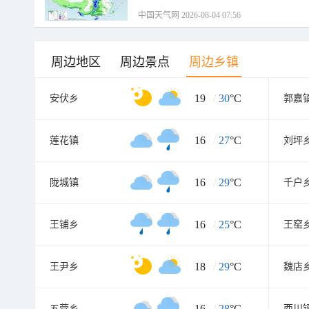
中国天气网 2026-08-04 07:56
周边地区
周边景点
周边乡镇
19
/
30
°C
安伏乡
郭嘉
16
/
27
°C
莲花镇
刘坪
16
/
29
°C
陇城镇
千户
16
/
25
°C
王铺乡
王窑
18
/
29
°C
王尹乡
魏店
16
/
28
°C
五营乡
西川