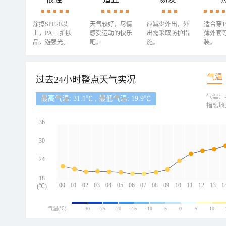
涂擦SPF20以
天气较好，尽情
应减少外出，外
适合穿
上，PA++护肤
感受运动的快乐
出需采取防护措
薄外套
品，避强光。
吧。
施。
装。
气温
过去24小时整点天气实况
气温：
最高气温: 31.1℃ , 最低气温: 19.9℃
指离地
36
30
24
18
00
01
02
03
04
05
06
07
08
09
10
11
12
13
1
(℃)
气温(℃)
-30
-25
-20
-15
-10
-5
0
5
10