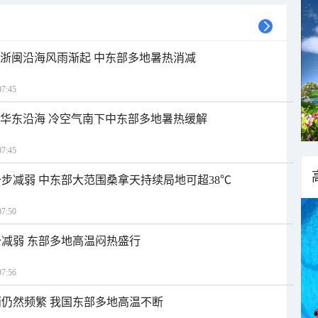
近浙闽沿海风雨渐起 中东部多地暑热消减
7:45
近华东沿海 冷空气南下中东部多地暑热缓解
7:45
步减弱 中东部大范围桑拿天持续局地可超38℃
7:50
减弱 东部多地高温闷热盛行
7:56
仍然频繁 我国东部多地高温不断