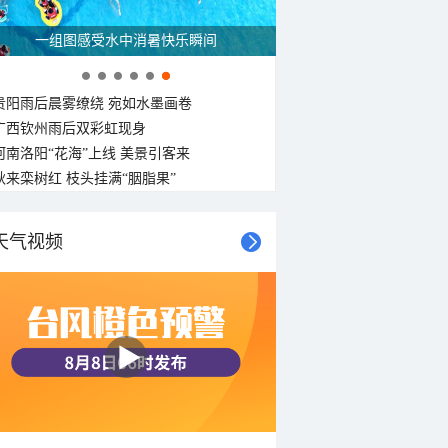
走进青海祁连 邂逅一场大自然的顶级配色
贵阳雨后晨雾缭绕 宛如水墨画卷
广西钦州雨后双彩虹现身
河南洛阳“花海”上线 美景引客来
秋来栾树红 枝头挂满“胭脂果”
天气视频