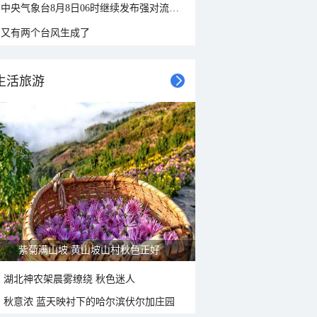
中央气象台8月8日06时继续发布强对流天气蓝色预警
又有两个台风生成了
生活旅游
立秋节气：北方逐渐转凉 南方暑热仍盛
湖北神农架晨雾缭绕 秋色迷人
秋意浓 蓝天映衬下的哈尔滨伏尔加庄园