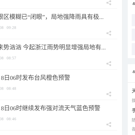
眼区模糊已“闭眼”，局地强降雨具有极...
08
09:28
来势汹汹 今起浙江雨势明显增强局地有...
08
08:57
8日06时发布台风橙色预警
08
08:48
拨
月8日06时继续发布强对流天气蓝色预警
08
08:46