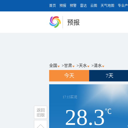
首页
预报
预警
雷达
云图
天气地图
专业产
预报
全国
>
甘肃
>
天水
>
清水
今天
7天
17:15
实况
28.3
℃