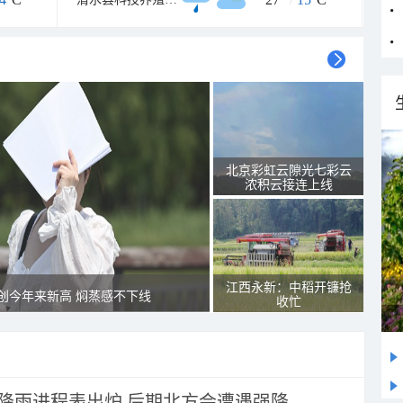
北京彩虹云隙光七彩云
浓积云接连上线
江西永新：中稻开镰抢
创今年来新高 焖蒸感不下线
收忙
 降雨进程表出炉 后期北方会遭遇强降...