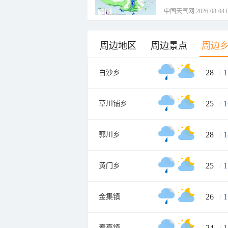
中国天气网 2026-08-04 0
周边地区
周边景点
周边
28
/
1
白沙乡
25
/
1
草川铺乡
28
/
1
郭川乡
25
/
1
黄门乡
26
/
1
金集镇
24
/
1
秦亭镇