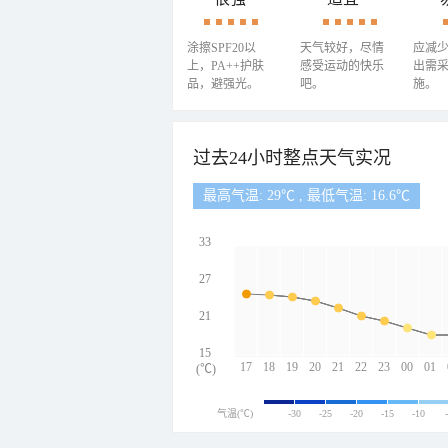
涂擦SPF20以
天气较好，尽情
应减
上，PA++护肤
感受运动的快乐
出需
品，避强光。
吧。
施。
过去24小时整点天气实况
最高气温: 29℃ , 最低气温: 16.6℃
33
27
21
15
17
18
19
20
21
22
23
00
01
(℃)
气温(℃)
-30
-25
-20
-15
-10