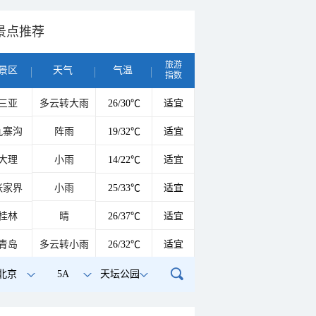
景点推荐
旅游
景区
天气
气温
指数
三亚
多云转大雨
26/30℃
适宜
九寨沟
阵雨
19/32℃
适宜
大理
小雨
14/22℃
适宜
张家界
小雨
25/33℃
适宜
桂林
晴
26/37℃
适宜
青岛
多云转小雨
26/32℃
适宜
北京
5A
天坛公园