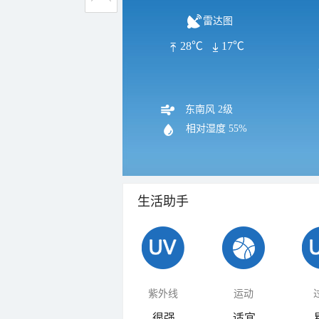
雷达图
28℃
17℃
东南风 2级
相对湿度
55%
生活助手
紫外线
运动
很强
适宜