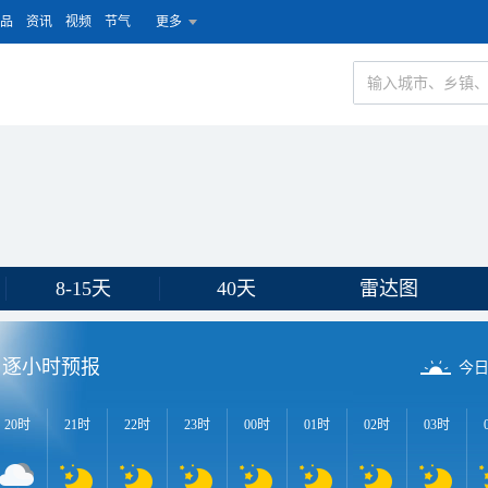
品
资讯
视频
节气
更多
8-15天
40天
雷达图
逐小时预报
今
20时
21时
22时
23时
00时
01时
02时
03时