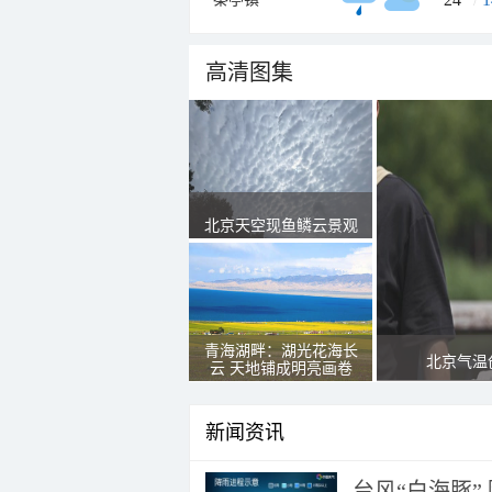
高清图集
北京天空现鱼鳞云景观
青海湖畔：湖光花海长
北京气温
云 天地铺成明亮画卷
新闻资讯
台风“白海豚”