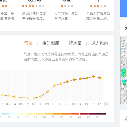
少外出，外
建议穿薄外套或
天气较好，适合
易感人群应适当
采取防护措
牛仔裤等服装。
擦洗汽车。
减少室外活动。
气温
相对湿度
降水量
风力风向
气温：表示大气冷热程度的物理量，气象上给出的气温是
指离地面1.5米高度上百叶箱中的空气温度。
(h)
02
03
04
05
06
07
08
09
10
11
12
13
14
15
16
17
-5
0
5
10
15
20
25
30
35
40
45
50