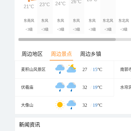
26°C
24°C
23°C
21°C
东南风
东风
东风
东风
东风
东北风
东北风
<3级
<3级
<3级
<3级
<3级
<3级
<3级
周边地区
周边景点
周边乡镇
27
/
15
°C
麦积山风景区
南郭
32
/
19
°C
伏羲庙
水帘
32
/
19
°C
大像山
新闻资讯