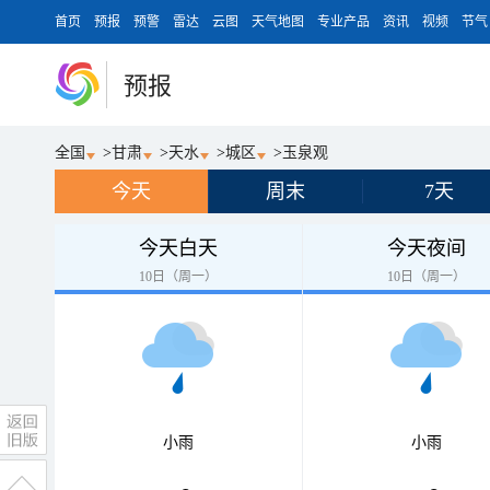
首页
预报
预警
雷达
云图
天气地图
专业产品
资讯
视频
节气
预报
全国
>
甘肃
>
天水
>
城区
>
玉泉观
今天
周末
7天
今天白天
今天夜间
10日（周一）
10日（周一）
小雨
小雨