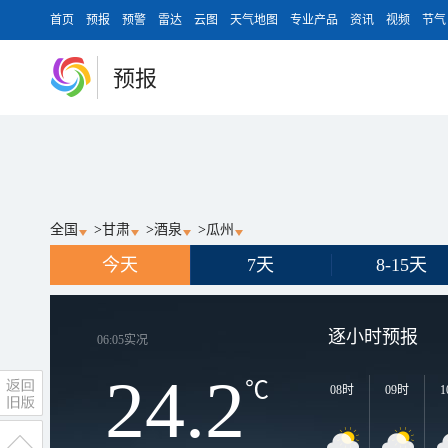
首页
预报
预警
雷达
云图
天气地图
专业产品
资讯
视频
节气
预报
全国
>
甘肃
>
酒泉
>
瓜州
今天
7天
8-15天
逐小时预报
06:05
实况
24.2
℃
08时
09时
1