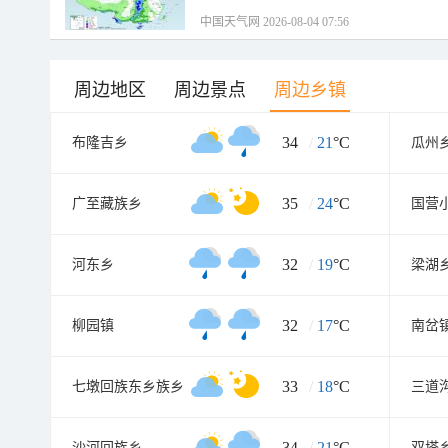
中国天气网 2026-08-04 07:56
周边地区
周边景点
周边乡镇
34
/
21
°C
布隆吉乡
瓜州
35
/
24
°C
广至藏族乡
国营
32
/
19
°C
河东乡
梁湖
32
/
17
°C
柳园镇
南岔
33
/
18
°C
七墩回族东乡族乡
三道
34
/
21
°C
沙河回族乡
双塔