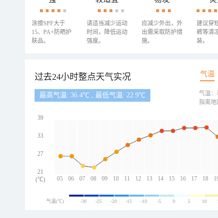
涂擦SPF大于
请适当减少运动
应减少外出，外
建议穿
15、PA+防晒护
时间，降低运动
出需采取防护措
裤等清
肤品。
强度。
施。
装。
气温
过去24小时整点天气实况
气温：
最高气温: 36.4℃ , 最低气温: 22.9℃
指离地
39
33
27
21
05
06
07
08
09
10
11
12
13
14
15
16
17
18
1
(℃)
气温(℃)
-30
-25
-20
-15
-10
-5
0
5
10