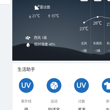
雷达图
21℃
35℃
28℃
2
23℃
西风 1级
北风
东南风
东
相对湿度
48%
<3级
<3级
<
生活助手
紫外线
运动
过敏
穿
强
较适宜
易发
炎