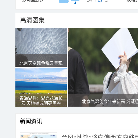
高清图集
北京天空现鱼鳞云景观
青海湖畔：湖光花海长
北京气温创今年来新高 焖蒸
云 天地铺成明亮画卷
新闻资讯
台风“灿鸿”将向偏西方向移