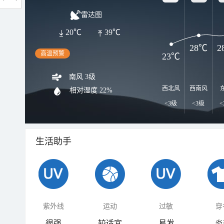
雷达图
20℃
39℃
28℃
2
高温预警
23℃
南风 3级
西北风
西南风
相对湿度
22%
<3级
<3级
<
生活助手
紫外线
运动
过敏
穿
很强
较适宜
易发
炎