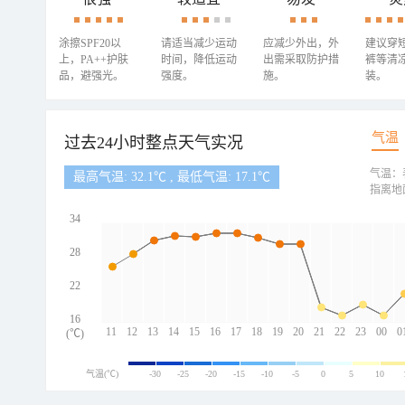
涂擦SPF20以
请适当减少运动
应减少外出，外
建议穿
上，PA++护肤
时间，降低运动
出需采取防护措
裤等清
品，避强光。
强度。
施。
装。
气温
过去24小时整点天气实况
气温：
最高气温: 32.1℃ , 最低气温: 17.1℃
指离地
34
28
22
16
11
12
13
14
15
16
17
18
19
20
21
22
23
00
0
(℃)
气温(℃)
-30
-25
-20
-15
-10
-5
0
5
10