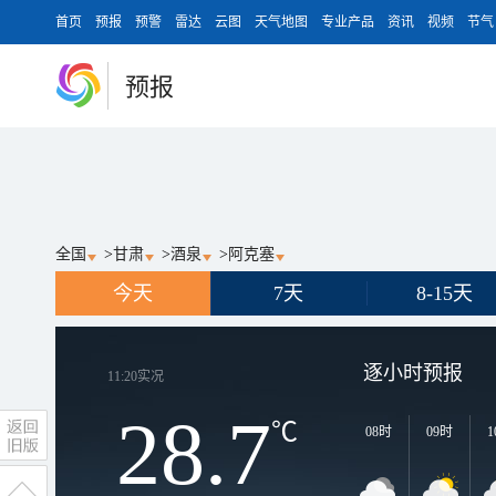
首页
预报
预警
雷达
云图
天气地图
专业产品
资讯
视频
节气
预报
全国
>
甘肃
>
酒泉
>
阿克塞
今天
7天
8-15天
逐小时预报
11:20
实况
28.7
℃
08时
09时
1