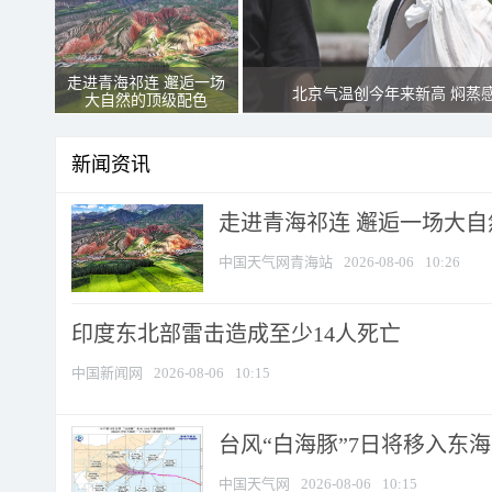
走进青海祁连 邂逅一场
北京气温创今年来新高 焖蒸
大自然的顶级配色
新闻资讯
走进青海祁连 邂逅一场大
中国天气网青海站
2026-08-06
10:26
印度东北部雷击造成至少14人死亡
中国新闻网
2026-08-06
10:15
台风“白海豚”7日将移入东海逐
中国天气网
2026-08-06
10:15