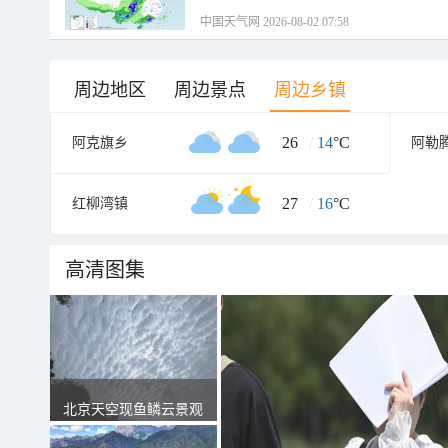
中国天气网 2026-08-02 07:58
周边地区
周边景点
周边乡镇
26
/
14
°C
阿克旗乡
阿勒
27
/
16
°C
红柳湾镇
高清图集
北京天空现鱼鳞云景观