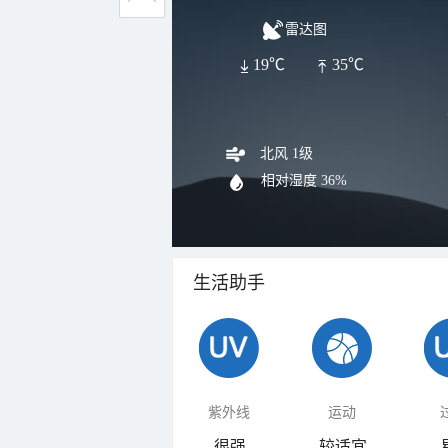
雷达图
19℃
35℃
北风 1级
相对湿度
36%
生活助手
紫外线
运动
很强
较适宜