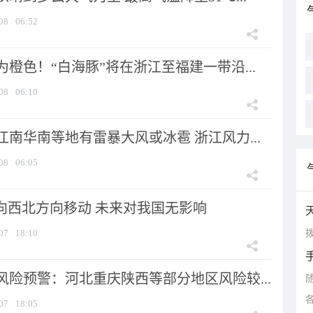
08
06:52
橙色！“白海豚”将在浙江至福建一带沿...
08
06:10
南华南等地有雷暴大风或冰雹 浙江风力...
08
06:05
将向西北方向移动 未来对我国无影响
拨
07
18:10
风险预警：河北重庆陕西等部分地区风险较...
07
18:05