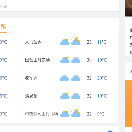
7:56
乡镇
0
°C
23
/
11
°C
大马营乡
9
°C
34
/
19
°C
国营山丹农场
6
°C
32
/
20
°C
老军乡
5
°C
32
/
19
°C
清泉镇
9
°C
22
/
9
°C
中牧公司山丹马场