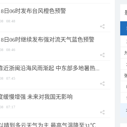
8日06时发布台风橙色预警
08
08:48
月8日06时继续发布强对流天气蓝色预警
08
08:46
靠近浙闽沿海风雨渐起 中东部多地暑热...
08
07:45
强度缓慢增强 未来对我国无影响
08
07:17
晴到多云天气为主 最高气温降至31℃...