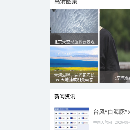
高清图集
北京天空现鱼鳞云景观
青海湖畔：湖光花海长
北京气温
云 天地铺成明亮画卷
新闻资讯
台风“白海豚”
中国天气网
2026-08-