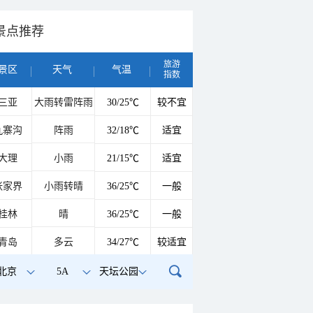
景点推荐
旅游
景区
天气
气温
指数
三亚
大雨转雷阵雨
30/25℃
较不宜
九寨沟
阵雨
32/18℃
适宜
大理
小雨
21/15℃
适宜
张家界
小雨转晴
36/25℃
一般
桂林
晴
36/25℃
一般
青岛
多云
34/27℃
较适宜
北京
5A
天坛公园