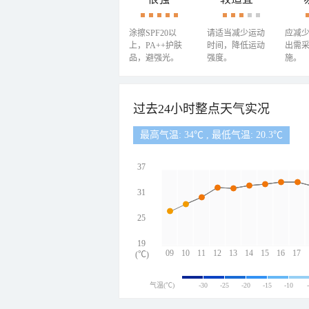
涂擦SPF20以
请适当减少运动
应减
上，PA++护肤
时间，降低运动
出需
品，避强光。
强度。
施。
过去24小时整点天气实况
最高气温: 34℃ , 最低气温: 20.3℃
37
31
25
19
09
10
11
12
13
14
15
16
17
(℃)
气温(℃)
-30
-25
-20
-15
-10