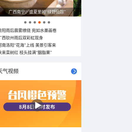
广西南宁：盛夏里的“绿野仙踪”
贵阳雨后晨雾缭绕 宛如水墨画卷
广西钦州雨后双彩虹现身
河南洛阳“花海”上线 美景引客来
秋来栾树红 枝头挂满“胭脂果”
天气视频