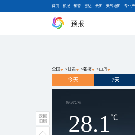
首页
预报
预警
雷达
云图
天气地图
专业产
预报
全国
>
甘肃
>
张掖
>
山丹
今天
7天
09:30
实况
28.1
℃