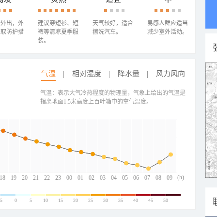
少外出，外
建议穿短衫、短
天气较好，适合
易感人群应适当
采取防护措
裤等清凉夏季服
擦洗汽车。
减少室外活动。
装。
气温
相对湿度
降水量
风力风向
气温：表示大气冷热程度的物理量，气象上给出的气温是
指离地面1.5米高度上百叶箱中的空气温度。
(h)
18
19
20
21
22
23
00
01
02
03
04
05
06
07
08
09
-5
0
5
10
15
20
25
30
35
40
45
50