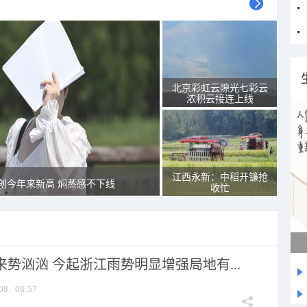
北京彩虹云隙光七彩云
浓积云接连上线
江西永新：中稻开镰抢
创今年来新高 焖蒸感不下线
收忙
来势汹汹 今起浙江雨势明显增强局地有...
08
08:57