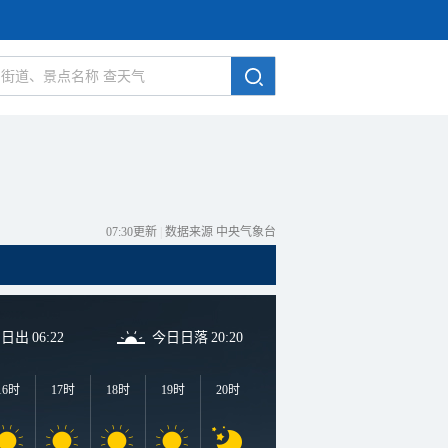
07:30更新
|
数据来源 中央气象台
日日出
06:22
今日日落
20:20
16时
17时
18时
19时
20时
21时
22时
23时
0