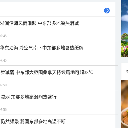
近浙闽沿海风雨渐起 中东部多地暑热消减
7:45
近华东沿海 冷空气南下中东部多地暑热缓解
7:45
步减弱 中东部大范围桑拿天持续局地可超38℃
7:50
减弱 东部多地高温闷热盛行
7:56
仍然频繁 我国东部多地高温不断