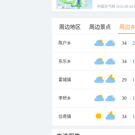
中国天气网 2026-08-04 0
周边地区
周边景点
周边
34
/
2
陈户乡
34
/
1
东乐乡
29
/
1
霍城镇
30
/
1
李桥乡
34
/
1
位奇镇