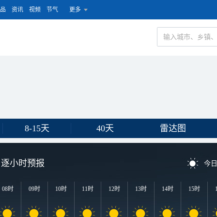
品
资讯
视频
节气
更多
8-15天
40天
雷达图
逐小时预报
今
08时
09时
10时
11时
12时
13时
14时
15时