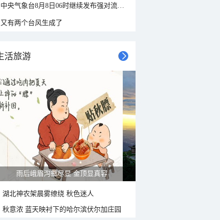
中央气象台8月8日06时继续发布强对流天气蓝色预警
又有两个台风生成了
生活旅游
雨后峨眉沟壑尽显 金顶显真容
湖北神农架晨雾缭绕 秋色迷人
秋意浓 蓝天映衬下的哈尔滨伏尔加庄园