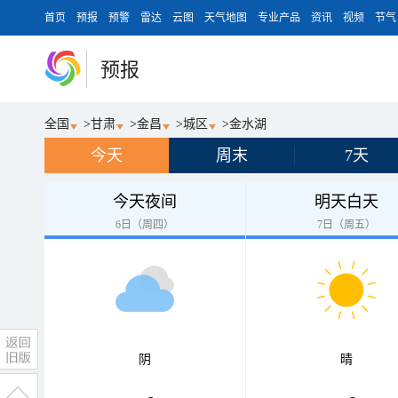
首页
预报
预警
雷达
云图
天气地图
专业产品
资讯
视频
节气
预报
全国
>
甘肃
>
金昌
>
城区
>
金水湖
今天
周末
7天
今天夜间
明天白天
6日（周四）
7日（周五）
阴
晴