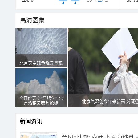
高清图集
北京天空现鱼鳞云景观
今日份天空“显眼包” 北
北京气温创今年来新高 焖蒸
京浓积云强势抢镜
新闻资讯
台风“灿鸿”向西北方向移动