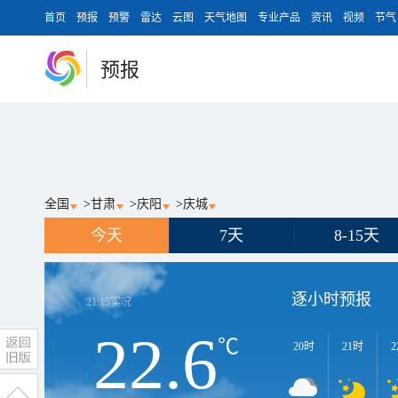
首页
预报
预警
雷达
云图
天气地图
专业产品
资讯
视频
节气
预报
全国
>
甘肃
>
庆阳
>
庆城
今天
7天
8-15天
逐小时预报
21:15
实况
22.6
℃
20时
21时
2