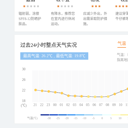
辐射弱，涂擦
有降水，推荐您
应减少外出，外
建议穿
SPF8-12防晒护
在室内进行休闲
出需采取防护措
牛仔裤
肤品。
运动。
施。
气温
过去24小时整点天气实况
气温：
最高气温: 26.2℃ , 最低气温: 19.8℃
指离地
30
26
22
18
21
22
23
00
01
02
03
04
05
06
07
08
09
10
1
(℃)
气温(℃)
-30
-25
-20
-15
-10
-5
0
5
10