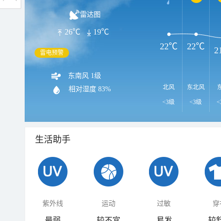
雷达图
26℃
19℃
22℃
22℃
2
雷电预警
东南风 1级
北风
东北风
相对湿度
83%
<3级
<3级
<
生活助手
紫外线
运动
过敏
穿
最弱
较不宜
易发
较