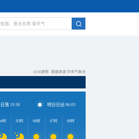
18:00更新
|
数据来源 中央气象台
日日落
19:50
明日日出
06:03
04时
05时
06时
07时
08时
09时
10时
11时
1