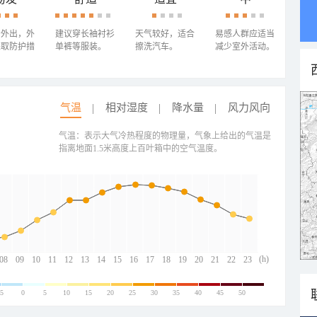
少外出，外
建议穿长袖衬衫
天气较好，适合
易感人群应适当
采取防护措
单裤等服装。
擦洗汽车。
减少室外活动。
气温
相对湿度
降水量
风力风向
气温：表示大气冷热程度的物理量，气象上给出的气温是
指离地面1.5米高度上百叶箱中的空气温度。
(h)
08
09
10
11
12
13
14
15
16
17
18
19
20
21
22
23
-5
0
5
10
15
20
25
30
35
40
45
50