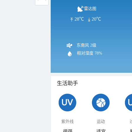
雷达图
28℃
20℃
东南风 2级
相对湿度
78%
生活助手
紫外线
运动
很强
适宜