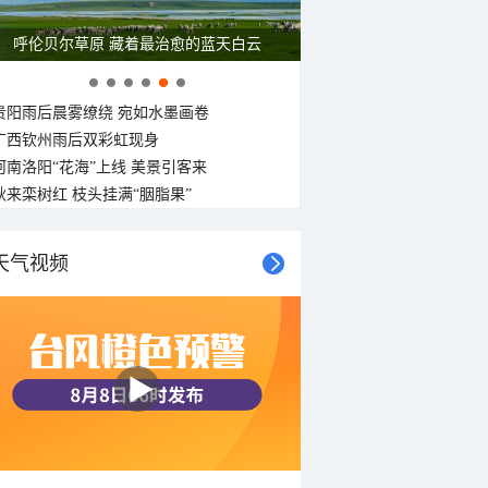
一组图感受水中消暑快乐瞬间
贵阳雨后晨雾缭绕 宛如水墨画卷
广西钦州雨后双彩虹现身
河南洛阳“花海”上线 美景引客来
秋来栾树红 枝头挂满“胭脂果”
天气视频