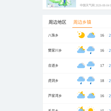
中国天气网 2026-08-04 0
周边地区
周边乡镇
16
/
2
八珠乡
16
/
2
樊家川乡
17
/
2
合道乡
18
/
2
虎洞乡
16
/
2
芦家湾乡
15
/
2
毛井乡