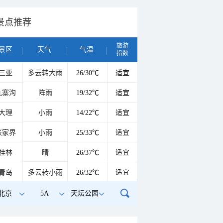
景点推荐
旅游
景区
天气
气温
指数
三亚
多云转大雨
26/30℃
适宜
九寨沟
阵雨
19/32℃
适宜
大理
小雨
14/22℃
适宜
张家界
小雨
25/33℃
适宜
桂林
晴
26/37℃
适宜
青岛
多云转小雨
26/32℃
适宜
北京
5A
天坛公园