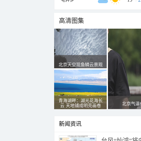
高清图集
北京天空现鱼鳞云景观
青海湖畔：湖光花海长
北京气温
云 天地铺成明亮画卷
新闻资讯
台风“灿鸿”