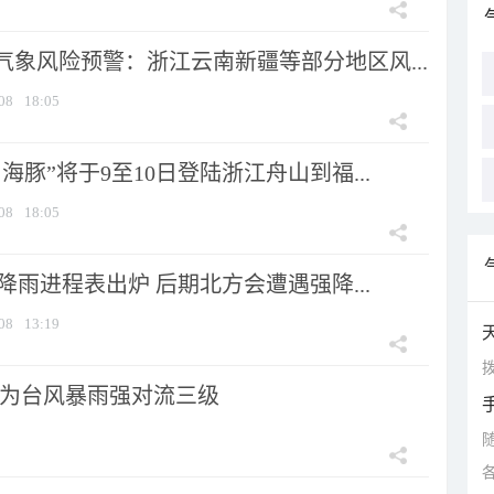
气象风险预警：浙江云南新疆等部分地区风...
08
18:05
海豚”将于9至10日登陆浙江舟山到福...
08
18:05
 降雨进程表出炉 后期北方会遭遇强降...
08
13:19
拨
为台风暴雨强对流三级