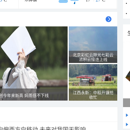
北京彩虹云隙光七彩云
浓积云接连上线
江西永新：中稻开镰抢
创今年来新高 焖蒸感不下线
收忙
将向偏西方向移动 未来对我国无影响