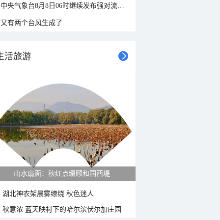
中央气象台8月8日06时继续发布强对流天气蓝色预警
又有两个台风生成了
生活旅游
紫菊满山坡 黄山坡山村秋色正好
湖北神农架晨雾缭绕 秋色迷人
秋意浓 蓝天映衬下的哈尔滨伏尔加庄园