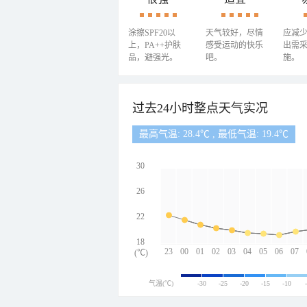
涂擦SPF20以
天气较好，尽情
应减
上，PA++护肤
感受运动的快乐
出需
品，避强光。
吧。
施。
过去24小时整点天气实况
最高气温: 28.4℃ , 最低气温: 19.4℃
30
26
22
18
23
00
01
02
03
04
05
06
07
(℃)
气温(℃)
-30
-25
-20
-15
-10