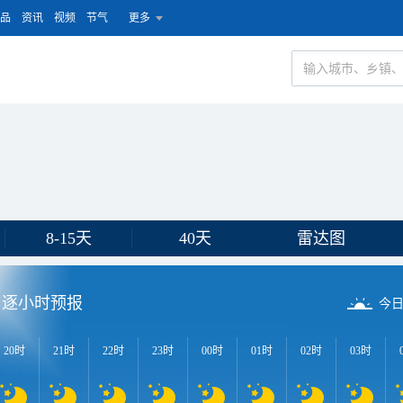
品
资讯
视频
节气
更多
8-15天
40天
雷达图
逐小时预报
今
20时
21时
22时
23时
00时
01时
02时
03时