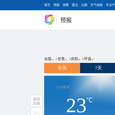
首页
预报
预警
雷达
云图
天气地图
专业产
预报
全国
>
甘肃
>
庆阳
>
环县
今天
7天
23:10
实况
23
℃