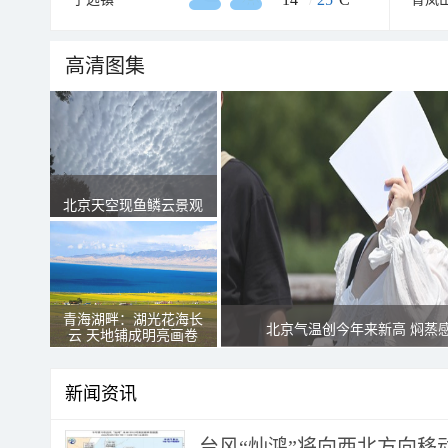
高清图集
北京天空现鱼鳞云景观
青海湖畔：湖光花海长
北京气温创今年来新高 焖蒸
云 天地铺成明亮画卷
新闻资讯
台风“灿鸿”将向西北方向移