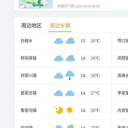
中国天气网 2026-08-03 08:00
周边地区
周边乡镇
15
/
26
°C
白碌乡
馋口
14
/
26
°C
称钩驿镇
凤翔
14
/
26
°C
符家川镇
高峰
14
/
27
°C
葛家岔镇
李家
14
/
28
°C
鲁家沟镇
内官
14
/
25
°C
宁远镇
青岚