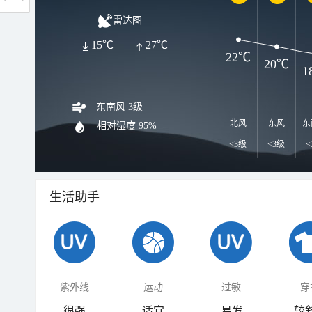
雷达图
15℃
27℃
22℃
20℃
1
东南风 3级
北风
东风
东
相对湿度
95%
<3级
<3级
<
生活助手
紫外线
运动
过敏
穿
很强
适宜
易发
较