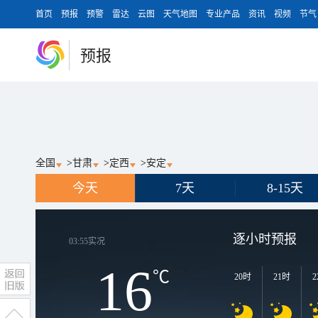
首页
预报
预警
雷达
云图
天气地图
专业产品
资讯
视频
节气
预报
全国
>
甘肃
>
定西
>
安定
今天
7天
8-15天
逐小时预报
03:55
实况
16
℃
20时
21时
2