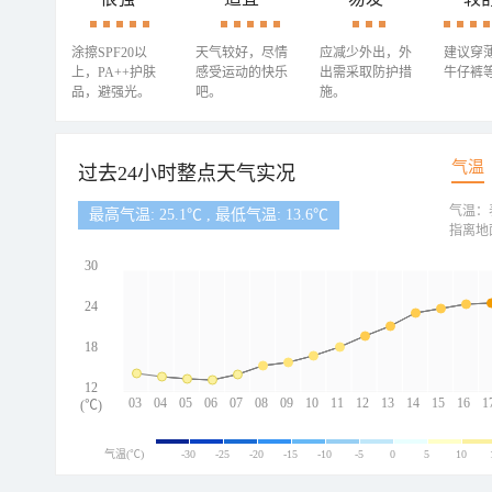
涂擦SPF20以
天气较好，尽情
应减少外出，外
建议穿
上，PA++护肤
感受运动的快乐
出需采取防护措
牛仔裤
品，避强光。
吧。
施。
气温
过去24小时整点天气实况
气温：
最高气温: 25.1℃ , 最低气温: 13.6℃
指离地
30
24
18
12
03
04
05
06
07
08
09
10
11
12
13
14
15
16
1
(℃)
气温(℃)
-30
-25
-20
-15
-10
-5
0
5
10