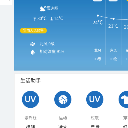
雷达图
30℃
14℃
24℃
21℃
2
雷雨大风预警
北风 0级
北风
东风
相对湿度
91%
<3级
<3级
<
生活助手
紫外线
运动
过敏
穿
很强
适宜
易发
舒