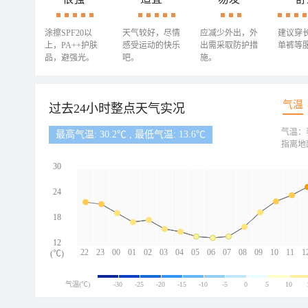
涂擦SPF20以
天气较好，尽情
应减少外出，外
建议穿
上，PA++护肤
感受运动的快乐
出需采取防护措
单裤等
品，避强光。
吧。
施。
气温
过去24小时整点天气实况
气温：
最高气温: 30.2℃ , 最低气温: 13.6℃
指离地
30
24
18
12
22
23
00
01
02
03
04
05
06
07
08
09
10
11
1
(℃)
气温(℃)
-30
-25
-20
-15
-10
-5
0
5
10