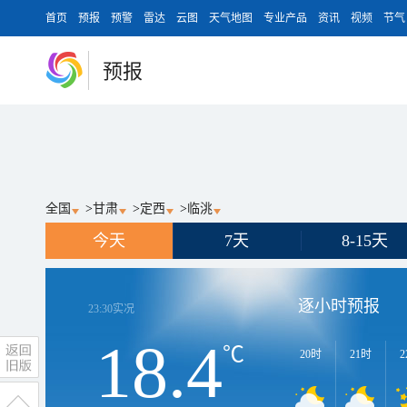
首页
预报
预警
雷达
云图
天气地图
专业产品
资讯
视频
节气
预报
全国
>
甘肃
>
定西
>
临洮
今天
7天
8-15天
逐小时预报
23:30
实况
18.4
℃
20时
21时
2