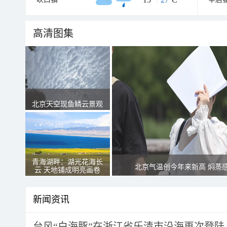
高清图集
北京天空现鱼鳞云景观
青海湖畔：湖光花海长
北京气温创今年来新高 焖蒸
云 天地铺成明亮画卷
新闻资讯
台风“白海豚”在浙江省乐清市沿海再次登陆