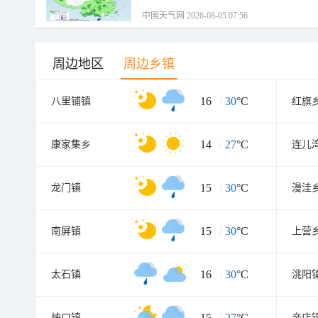
中国天气网 2026-08-05 07:56
周边地区
周边乡镇
16
/
30
°C
八里铺镇
红旗
14
/
27
°C
康家集乡
连儿
15
/
30
°C
龙门镇
漫洼
15
/
30
°C
南屏镇
上营
16
/
30
°C
太石镇
洮阳
15
/
27
°C
峡口镇
辛店