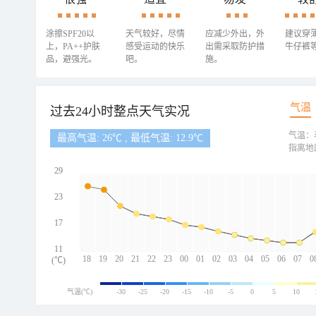
涂擦SPF20以
天气较好，尽情
应减少外出，外
建议穿
上，PA++护肤
感受运动的快乐
出需采取防护措
牛仔裤
品，避强光。
吧。
施。
气温
过去24小时整点天气实况
气温：
最高气温: 26℃ , 最低气温: 12.9℃
指离地
29
23
17
11
18
19
20
21
22
23
00
01
02
03
04
05
06
07
0
(℃)
气温(℃)
-30
-25
-20
-15
-10
-5
0
5
10