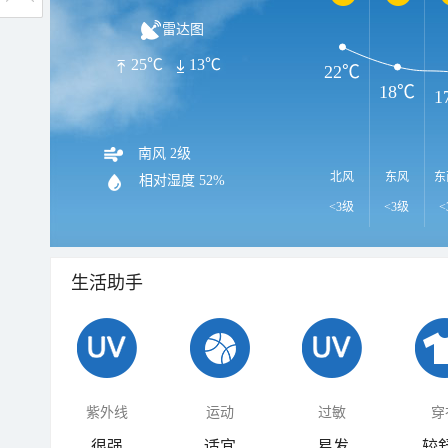
雷达图
25℃
13℃
22℃
18℃
1
南风 2级
北风
东风
东
相对湿度
52%
<3级
<3级
<
生活助手
紫外线
运动
过敏
穿
很强
适宜
易发
较