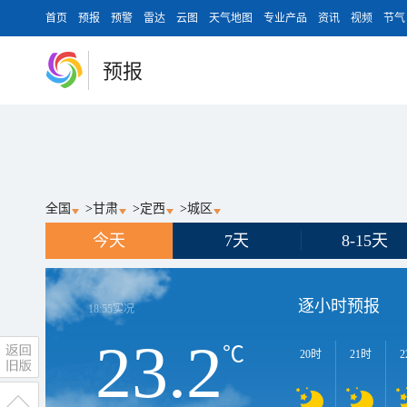
首页
预报
预警
雷达
云图
天气地图
专业产品
资讯
视频
节气
预报
全国
>
甘肃
>
定西
>
城区
今天
7天
8-15天
逐小时预报
18:55
实况
23.2
℃
20时
21时
2