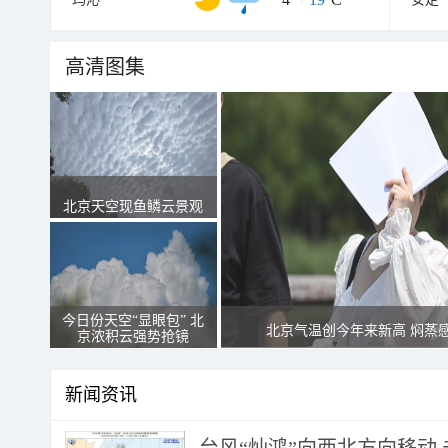
高清图集
北京天空现鱼鳞云景观
今日份天空“显眼包” 北
北京气温创今年来新高 焖蒸
京浓积云强势抢镜
新闻资讯