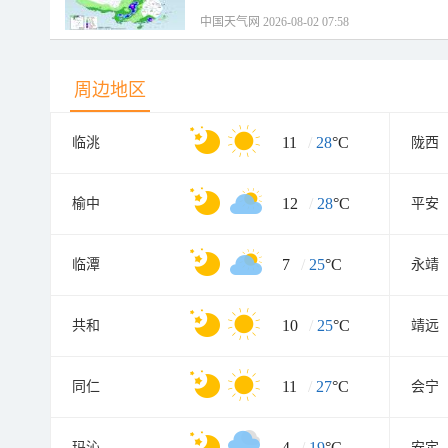
中国天气网 2026-08-02 07:58
周边地区
11
/
28
°C
临洮
陇西
12
/
28
°C
榆中
平安
7
/
25
°C
临潭
永靖
10
/
25
°C
共和
靖远
11
/
27
°C
同仁
会宁
4
/
19
°C
玛沁
安定