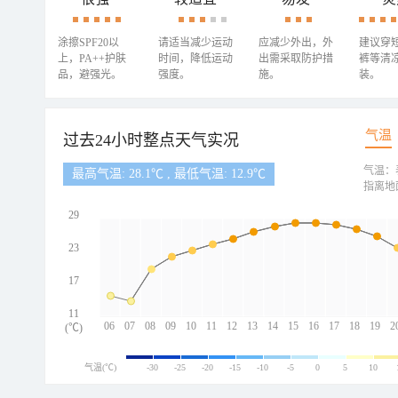
涂擦SPF20以
请适当减少运动
应减少外出，外
建议穿
上，PA++护肤
时间，降低运动
出需采取防护措
裤等清
品，避强光。
强度。
施。
装。
气温
过去24小时整点天气实况
气温：
最高气温: 28.1℃ , 最低气温: 12.9℃
指离地
29
23
17
11
06
07
08
09
10
11
12
13
14
15
16
17
18
19
2
(℃)
气温(℃)
-30
-25
-20
-15
-10
-5
0
5
10