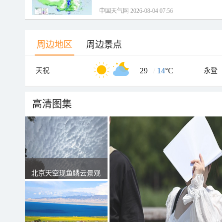
中国天气网 2026-08-04 07:56
周边地区
周边景点
29
/
14
°C
天祝
永登
高清图集
北京天空现鱼鳞云景观