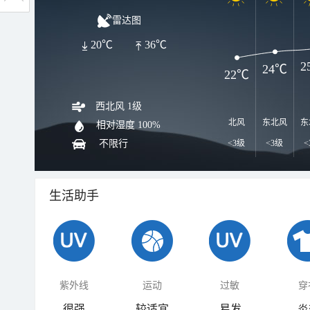
雷达图
20℃
36℃
2
24℃
22℃
西北风 1级
北风
东北风
东
相对湿度
100%
不限行
<3级
<3级
<
生活助手
紫外线
运动
过敏
穿
很强
较适宜
易发
炎