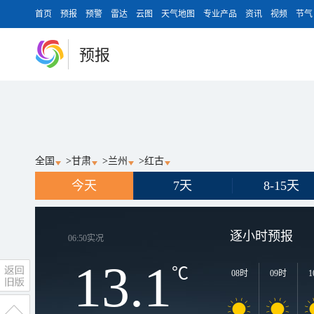
首页
预报
预警
雷达
云图
天气地图
专业产品
资讯
视频
节气
预报
全国
>
甘肃
>
兰州
>
红古
今天
7天
8-15天
逐小时预报
06:50
实况
13.1
℃
08时
09时
1