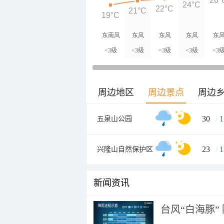
26°
24°C
22°C
21°C
19°C
东南风
东风
东风
东风
东
<3级
<3级
<3级
<3级
<3
周边地区
周边景点
周边
30
/
1
五泉山公园
23
/
1
兴隆山自然保护区
新闻资讯
台风“白海豚”