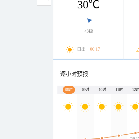
30
℃
<3级
日出
06:17
逐小时预报
08时
09时
10时
11时
12