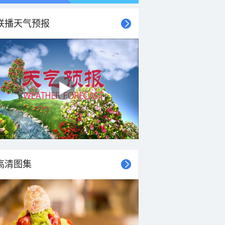
联播天气预报
21时
22时
23时
00时
01时
02时
03时
04时
高清图集