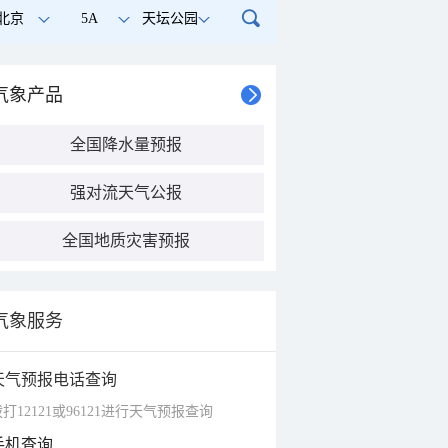
北京
5A
天坛公园
气象产品
全国降水量预报
强对流天气公报
全国地质灾害预报
气象服务
天气预报电话查询
打12121或96121进行天气预报查询
手机查询