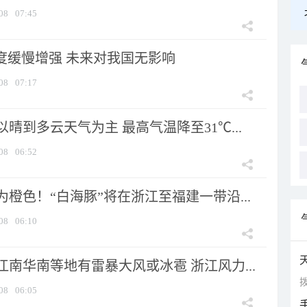
08
07:45
强度缓慢增强 未来对我国无影响
08
07:17
晴到多云天气为主 最高气温降至31℃...
08
06:52
橙色！“白海豚”将在浙江至福建一带沿...
08
06:10
南华南等地有雷暴大风或冰雹 浙江风力...
拨
08
06:05