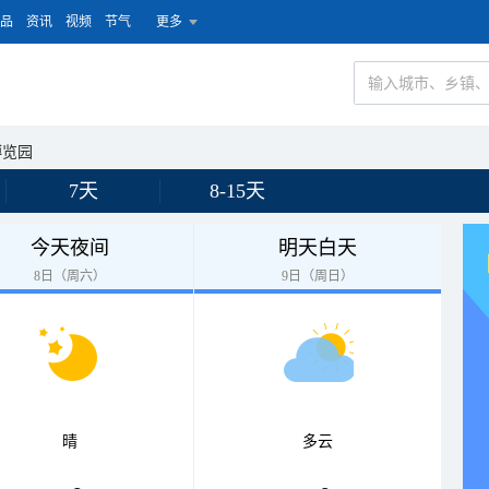
品
资讯
视频
节气
更多
博览园
7天
8-15天
今天夜间
明天白天
8日（周六）
9日（周日）
晴
多云