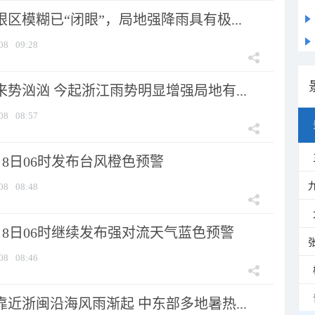
眼区模糊已“闭眼”，局地强降雨具有极...
08
09:28
来势汹汹 今起浙江雨势明显增强局地有...
08
08:57
8日06时发布台风橙色预警
08
08:48
月8日06时继续发布强对流天气蓝色预警
08
08:46
靠近浙闽沿海风雨渐起 中东部多地暑热...