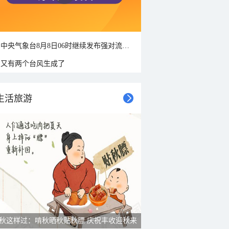
中央气象台8月8日06时继续发布强对流天气蓝色预警
又有两个台风生成了
生活旅游
秋这样过：啃秋晒秋贴秋膘 庆祝丰收迎秋来