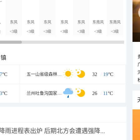
C
风
东风
东风
东风
东风
东风
东南风
东南风
东南风
级
<3级
<3级
<3级
<3级
<3级
<3级
<3级
<3级
乡镇
7
°C
32
/
19
°C
五一山省级森林生态旅游区
3
°C
26
/
11
°C
兰州吐鲁沟国家森林公园
 降雨进程表出炉 后期北方会遭遇强降...