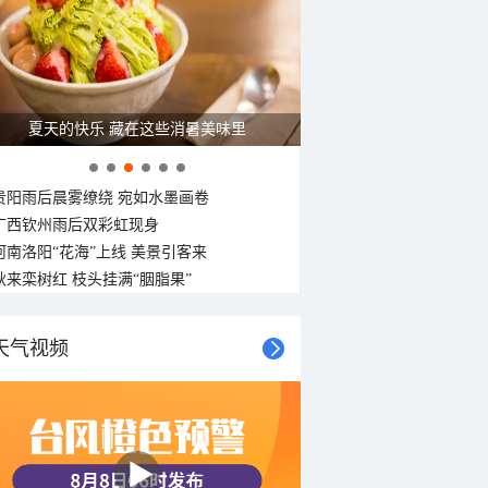
26°C
25°C
24°C
23°C
22°C
21°C
20°C
20°C
东风
东风
东南风
东风
东南风
东南风
东南风
东南风
<3级
<3级
<3级
<3级
<3级
<3级
<3级
<3级
夏天的快乐 藏在这些消暑美味里
贵阳雨后晨雾缭绕 宛如水墨画卷
广西钦州雨后双彩虹现身
河南洛阳“花海”上线 美景引客来
秋来栾树红 枝头挂满“胭脂果”
天气视频