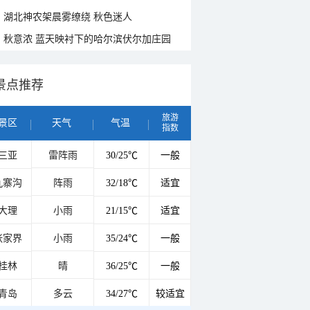
湖北神农架晨雾缭绕 秋色迷人
秋意浓 蓝天映衬下的哈尔滨伏尔加庄园
景点推荐
旅游
景区
天气
气温
指数
三亚
雷阵雨
30/25℃
一般
九寨沟
阵雨
32/18℃
适宜
大理
小雨
21/15℃
适宜
张家界
小雨
35/24℃
一般
桂林
晴
36/25℃
一般
青岛
多云
34/27℃
较适宜