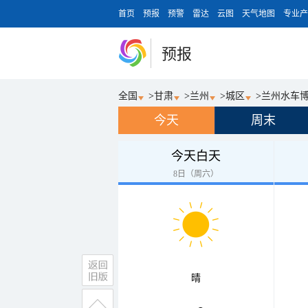
首页
预报
预警
雷达
云图
天气地图
专业产
预报
全国
>
甘肃
>
兰州
>
城区
>
兰州水车
今天
周末
今天白天
8日（周六）
晴