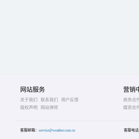
网站服务
营销
关于我们
联系我们
用户反馈
商务合
版权声明
网站律师
媒资合
客服邮箱：
service@weather.com.cn
客服电话