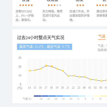
涂擦SPF20以
风力稍强，推荐
应减少外出，外
建议穿
上，PA++护肤
您进行室内运
出需采取防护措
单裤等
品，避强光。
动。
施。
气温
过去24小时整点天气实况
气温：
最高气温: 21.2℃ , 最低气温: 9.7℃
指离地
26
20
14
8
14
15
16
17
18
19
20
21
22
23
00
01
02
03
0
(℃)
气温(℃)
-30
-25
-20
-15
-10
-5
0
5
10