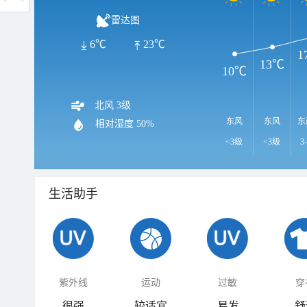
雷达图
6℃
23℃
1
13℃
10℃
北风 3级
东风
东风
东
相对湿度
50%
<3级
<3级
3
生活助手
紫外线
运动
过敏
穿
很强
较适宜
易发
舒