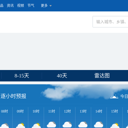
品
资讯
视频
节气
更多
8-15天
40天
雷达图
逐小时预报
今
08时
09时
10时
11时
12时
13时
14时
15时