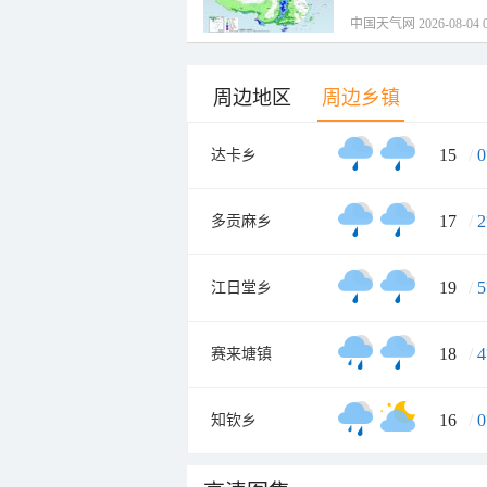
中国天气网 2026-08-04 0
周边地区
周边乡镇
15
/
0
达卡乡
17
/
2
多贡麻乡
19
/
5
江日堂乡
18
/
4
赛来塘镇
16
/
0
知钦乡