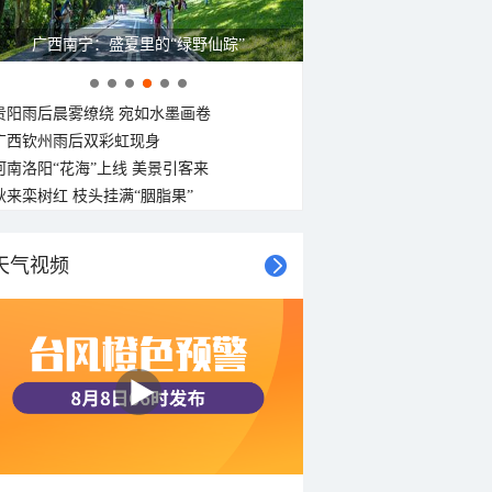
广西南宁：盛夏里的“绿野仙踪”
贵阳雨后晨雾缭绕 宛如水墨画卷
广西钦州雨后双彩虹现身
河南洛阳“花海”上线 美景引客来
秋来栾树红 枝头挂满“胭脂果”
天气视频