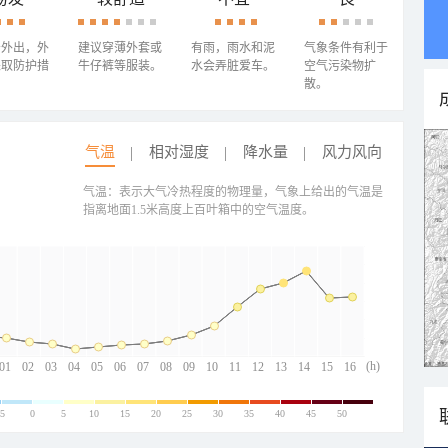
少外出，外
建议穿薄外套或
有雨，雨水和泥
气象条件有利于
采取防护措
牛仔裤等服装。
水会弄脏爱车。
空气污染物扩
散。
气温
相对湿度
降水量
风力风向
气温：表示大气冷热程度的物理量，气象上给出的气温是
指离地面1.5米高度上百叶箱中的空气温度。
(h)
01
02
03
04
05
06
07
08
09
10
11
12
13
14
15
16
-5
0
5
10
15
20
25
30
35
40
45
50