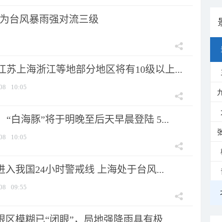
为台风暴雨强对流三级
苏上海浙江等地部分地区将有10级以上...
08
10:05
“白海豚”将于明晚至后天早晨登陆 5...
08
10:05
进入我国24小时警戒线 上海处于台风...
08
09:55
眼区模糊已“闭眼”，局地强降雨具有极...