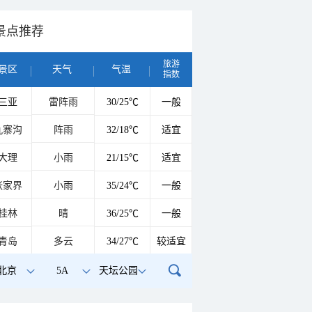
景点推荐
旅游
景区
天气
气温
指数
三亚
雷阵雨
30/25℃
一般
九寨沟
阵雨
32/18℃
适宜
大理
小雨
21/15℃
适宜
张家界
小雨
35/24℃
一般
桂林
晴
36/25℃
一般
青岛
多云
34/27℃
较适宜
北京
5A
天坛公园