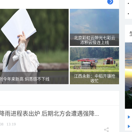
北京彩虹云隙光七彩云
浓积云接连上线
江西永新：中稻开镰抢
创今年来新高 焖蒸感不下线
收忙
 降雨进程表出炉 后期北方会遭遇强降...
08
13:19