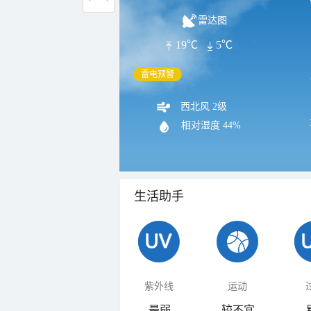
雷达图
19℃
5℃
雷电预警
西北风 2级
相对湿度
44%
生活助手
紫外线
运动
最弱
较不宜