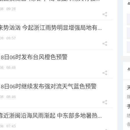
08
09:28
来势汹汹 今起浙江雨势明显增强局地有...
08
08:57
8日06时发布台风橙色预警
08
08:48
月8日06时继续发布强对流天气蓝色预警
拨
08
08:46
靠近浙闽沿海风雨渐起 中东部多地暑热...
08
07:45