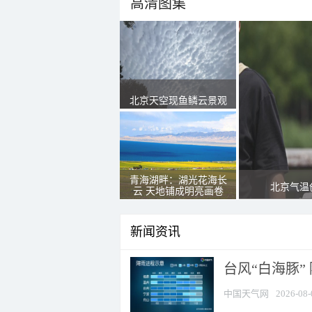
高清图集
北京天空现鱼鳞云景观
青海湖畔：湖光花海长
北京气温
云 天地铺成明亮画卷
新闻资讯
台风“白海豚”
中国天气网
2026-08-