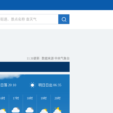
11:30更新
|
数据来源 中央气象台
日日落
20:10
明日日出
06:35
16时
17时
18时
19时
20时
21时
22时
23时
0