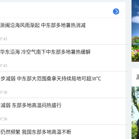
近浙闽沿海风雨渐起 中东部多地暑热消减
7:45
近华东沿海 冷空气南下中东部多地暑热缓解
7:45
步减弱 中东部大范围桑拿天持续局地可超38℃
7:50
减弱 东部多地高温闷热盛行
7:56
仍然频繁 我国东部多地高温不断