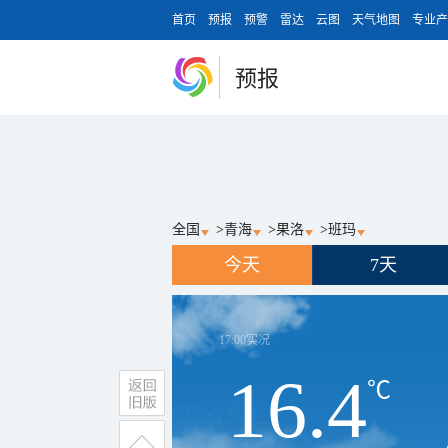
首页
预报
预警
雷达
云图
天气地图
专业产
预报
全国
>
青海
>
果洛
>
班玛
今天
7天
17:00
实况
16.4
℃