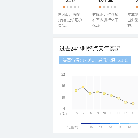
辐射弱，涂擦
有降水，推荐您
应减
SPF8-12防晒护
在室内进行休闲
出需
肤品。
运动。
施。
过去24小时整点天气实况
最高气温: 17.9℃ , 最低气温: 5.1℃
22
16
10
4
16
17
18
19
20
21
22
23
00
(℃)
气温(℃)
-30
-25
-20
-15
-10