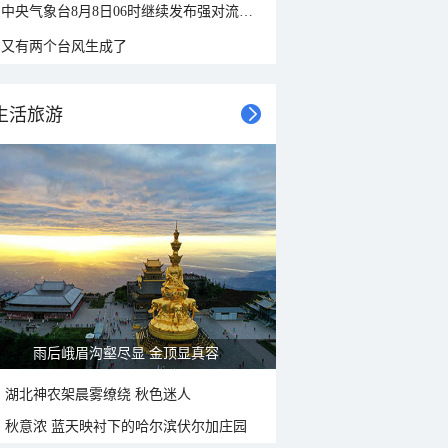
中央气象台8月8日06时继续发布强对流天气蓝色预警
又有两个台风生成了
生活旅游
雨后峨眉沟壑尽显 金顶显真容
湖北神农架晨雾缭绕 秋色迷人
秋意浓 蓝天映衬下的哈尔滨伏尔加庄园