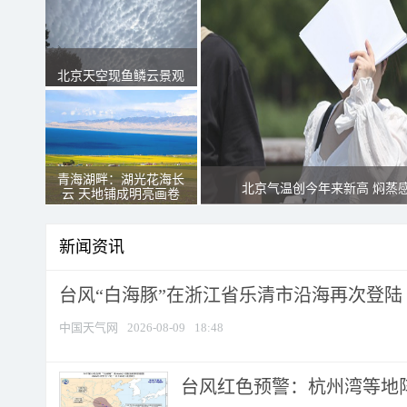
北京天空现鱼鳞云景观
青海湖畔：湖光花海长
北京气温创今年来新高 焖蒸
云 天地铺成明亮画卷
新闻资讯
台风“白海豚”在浙江省乐清市沿海再次登陆
中国天气网
2026-08-09
18:48
​台风红色预警：杭州湾等地阵