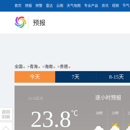
首页
预报
预警
雷达
云图
天气地图
专业产品
资讯
视频
节气
预报
全国
>
青海
>
海南
>
贵德
今天
7天
8-15天
逐小时预报
23:30
实况
23.8
℃
20时
21时
2