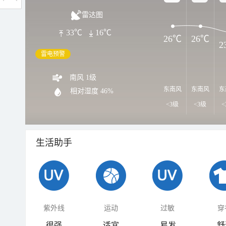
雷达图
33℃
16℃
26℃
26℃
2
雷电预警
南风 1级
东南风
东南风
东
相对湿度
46%
<3级
<3级
<
生活助手
紫外线
运动
过敏
穿
很强
适宜
易发
舒