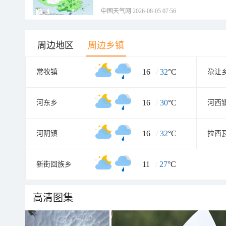
中国天气网 2026-08-05 07:56
周边地区
周边乡镇
16
/
32
°C
常牧镇
尕让
16
/
30
°C
河东乡
河西
16
/
32
°C
河阴镇
拉西
11
/
27
°C
新街回族乡
高清图集