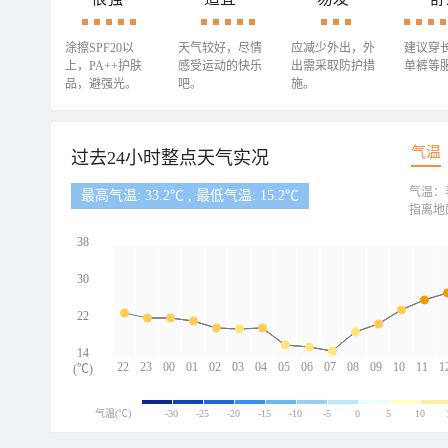
涂擦SPF20以
天气较好，尽情
应减少外出，外
建议穿
上，PA++护肤
感受运动的快乐
出需采取防护措
单裤等
品，避强光。
吧。
施。
气温
过去24小时整点天气实况
气温：
最高气温: 33.2℃ , 最低气温: 15.2℃
指离地
38
30
22
14
22
23
00
01
02
03
04
05
06
07
08
09
10
11
1
(℃)
气温(℃)
-30
-25
-20
-15
-10
-5
0
5
10