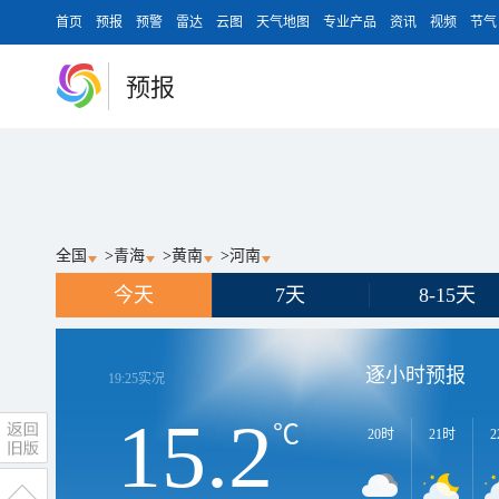
首页
预报
预警
雷达
云图
天气地图
专业产品
资讯
视频
节气
预报
全国
>
青海
>
黄南
>
河南
今天
7天
8-15天
逐小时预报
19:25
实况
15.2
℃
20时
21时
2