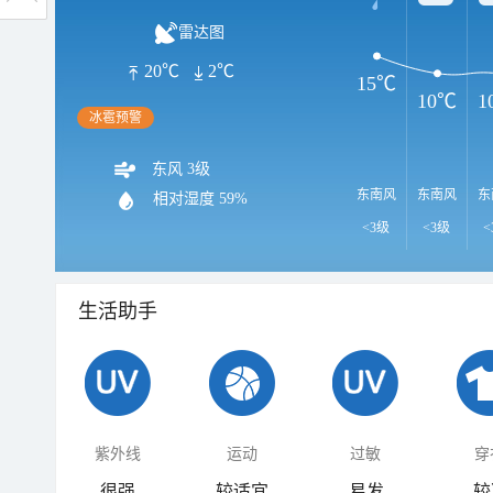
雷达图
20℃
2℃
15℃
10℃
1
雷电预警
东风 3级
东南风
东南风
东
相对湿度
59%
<3级
<3级
<
生活助手
紫外线
运动
过敏
穿
很强
较适宜
易发
较