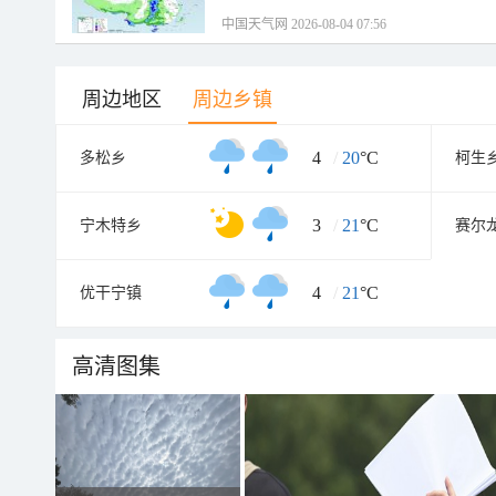
中国天气网 2026-08-04 07:56
周边地区
周边乡镇
4
/
20
°C
多松乡
柯生
3
/
21
°C
宁木特乡
赛尔
4
/
21
°C
优干宁镇
高清图集