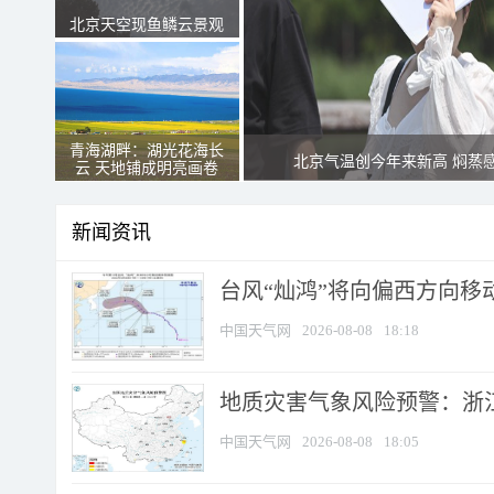
北京天空现鱼鳞云景观
青海湖畔：湖光花海长
北京气温创今年来新高 焖蒸
云 天地铺成明亮画卷
新闻资讯
台风“灿鸿”将向偏西方向移
中国天气网
2026-08-08
18:18
地质灾害气象风险预警：浙
中国天气网
2026-08-08
18:05