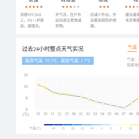
涂擦SPF20以
天气凉，在户外
应减少外出，外
建议着
上，PA++护肤
运动请注意增减
出需采取防护措
毛衣等
品，避强光。
衣物。
施。
气温
过去24小时整点天气实况
气温：
最高气温: 19.5℃ , 最低气温: 1.7℃
指离地
24
16
8
0
19
20
21
22
23
00
01
02
03
04
05
06
07
08
0
(℃)
气温(℃)
-30
-25
-20
-15
-10
-5
0
5
10