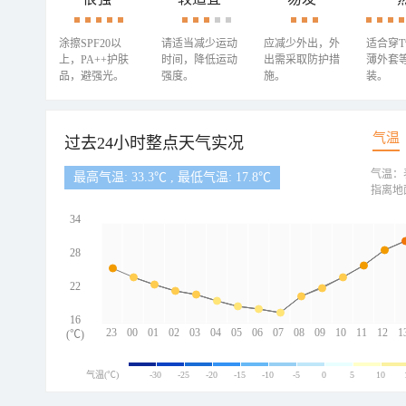
涂擦SPF20以
请适当减少运动
应减少外出，外
适合穿
上，PA++护肤
时间，降低运动
出需采取防护措
薄外套
品，避强光。
强度。
施。
装。
气温
过去24小时整点天气实况
气温：
最高气温: 33.3℃ , 最低气温: 17.8℃
指离地
34
28
22
16
23
00
01
02
03
04
05
06
07
08
09
10
11
12
1
(℃)
气温(℃)
-30
-25
-20
-15
-10
-5
0
5
10