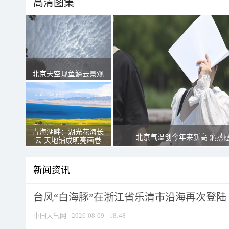
高清图集
北京天空现鱼鳞云景观
青海湖畔：湖光花海长
北京气温创今年来新高 焖蒸
云 天地铺成明亮画卷
新闻资讯
台风“白海豚”在浙江省乐清市沿海再次登陆
中国天气网
2026-08-09
18:48