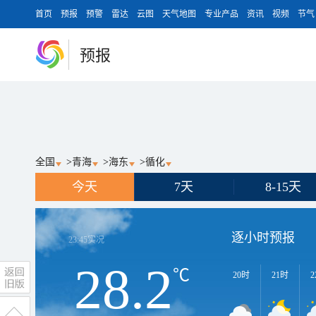
首页
预报
预警
雷达
云图
天气地图
专业产品
资讯
视频
节气
预报
全国
>
青海
>
海东
>
循化
今天
7天
8-15天
逐小时预报
23:45
实况
28.2
℃
20时
21时
2