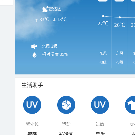
雷达图
33℃
18℃
27℃
26℃
2
北风 2级
东风
东风
相对湿度
35%
<3级
<3级
<
生活助手
紫外线
运动
过敏
穿
很强
较适宜
易发