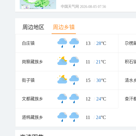
中国天气网 2026-08-05 07:56
周边地区
周边乡镇
13
/
28
°C
白庄镇
尕楞
11
/
21
°C
岗察藏族乡
积石
15
/
30
°C
街子镇
清水
12
/
24
°C
文都藏族乡
查汗
11
/
24
°C
道帏藏族乡