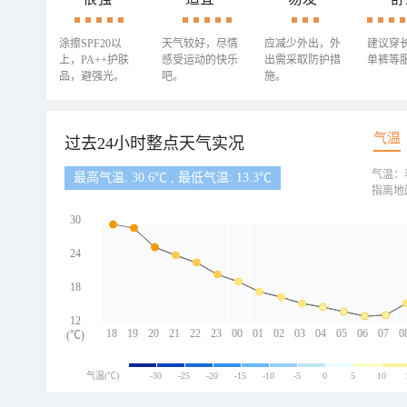
涂擦SPF20以
天气较好，尽情
应减少外出，外
建议穿
上，PA++护肤
感受运动的快乐
出需采取防护措
单裤等
品，避强光。
吧。
施。
气温
过去24小时整点天气实况
气温：
最高气温: 30.6℃ , 最低气温: 13.3℃
指离地
30
24
18
12
18
19
20
21
22
23
00
01
02
03
04
05
06
07
0
(℃)
气温(℃)
-30
-25
-20
-15
-10
-5
0
5
10