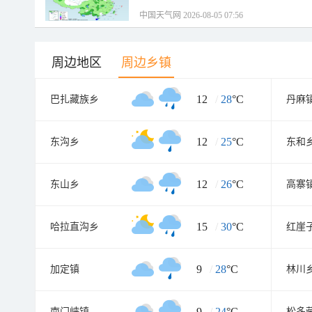
中国天气网 2026-08-05 07:56
周边地区
周边乡镇
12
/
28
°C
巴扎藏族乡
丹麻
12
/
25
°C
东沟乡
东和
12
/
26
°C
东山乡
高寨
15
/
30
°C
哈拉直沟乡
红崖
9
/
28
°C
加定镇
林川
9
/
24
°C
南门峡镇
松多