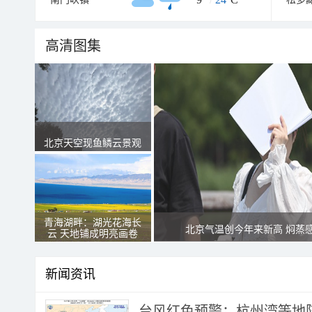
高清图集
北京天空现鱼鳞云景观
青海湖畔：湖光花海长
北京气温创今年来新高 焖蒸
云 天地铺成明亮画卷
新闻资讯
​台风红色预警：杭州湾等地阵