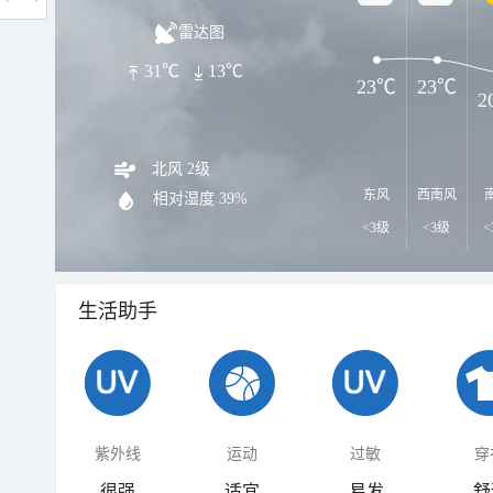
雷达图
31℃
13℃
23℃
23℃
2
北风 2级
东风
西南风
相对湿度
39%
<3级
<3级
<
生活助手
紫外线
运动
过敏
穿
很强
适宜
易发
舒