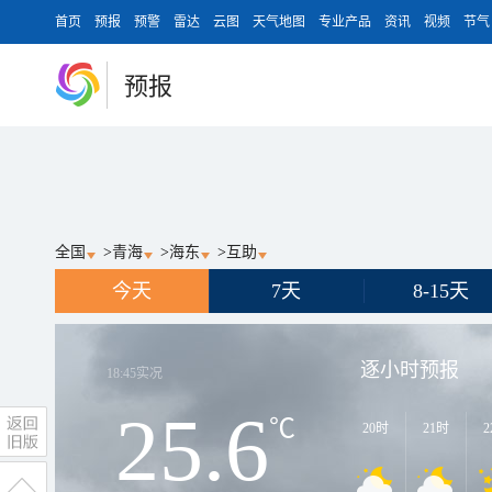
首页
预报
预警
雷达
云图
天气地图
专业产品
资讯
视频
节气
预报
全国
>
青海
>
海东
>
互助
今天
7天
8-15天
逐小时预报
18:45
实况
25.6
℃
20时
21时
2