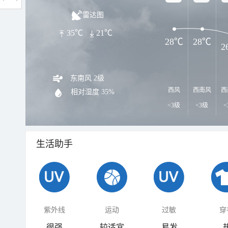
雷达图
35℃
21℃
28℃
28℃
2
东南风 2级
西风
西南风
西
相对湿度
35%
<3级
<3级
<
生活助手
紫外线
运动
过敏
穿
很强
较适宜
易发