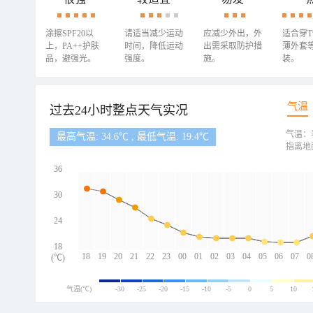
涂擦SPF20以
请适当减少运动
应减少外出，外
适合穿
上，PA++护肤
时间，降低运动
出需采取防护措
薄外套
品，避强光。
强度。
施。
装。
气温
过去24小时整点天气实况
气温：
最高气温: 34.6℃ , 最低气温: 19.4℃
指离地
36
30
24
18
18
19
20
21
22
23
00
01
02
03
04
05
06
07
0
(℃)
气温(℃)
-30
-25
-20
-15
-10
-5
0
5
10