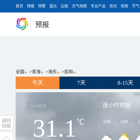
首页
预报
预警
雷达
云图
天气地图
专业产品
资讯
视频
节气
预报
全国
>
青海
>
海东
>
民和
今天
7天
8-15天
逐小时预报
19:00
实况
31.1
℃
20时
21时
2