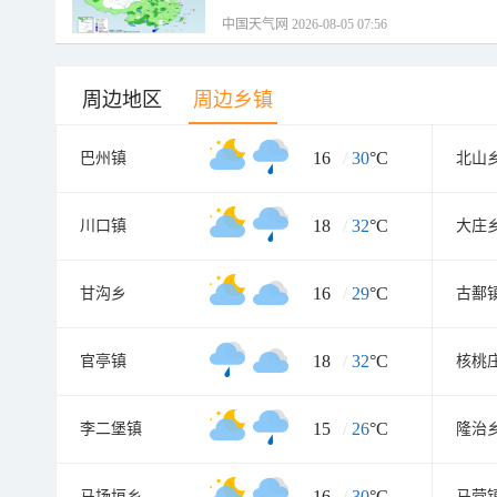
中国天气网 2026-08-05 07:56
周边地区
周边乡镇
16
/
30
°C
巴州镇
北山
18
/
32
°C
川口镇
大庄
16
/
29
°C
甘沟乡
古鄯
18
/
32
°C
官亭镇
核桃
15
/
26
°C
李二堡镇
隆治
16
/
30
°C
马场垣乡
马营