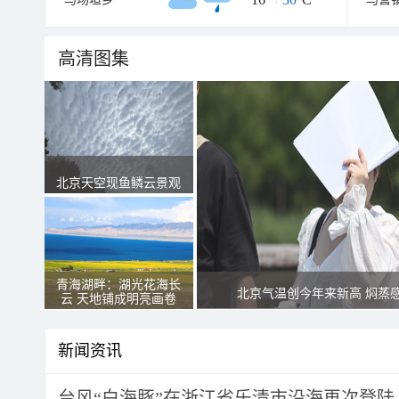
高清图集
北京天空现鱼鳞云景观
青海湖畔：湖光花海长
北京气温创今年来新高 焖蒸
云 天地铺成明亮画卷
新闻资讯
台风“白海豚”在浙江省乐清市沿海再次登陆