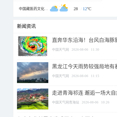
28
/
12
°C
中国藏医药文化博物馆
新闻资讯
直奔华东沿海！台风白海豚影
中国天气网
2026-08-06
11:30
黑龙江今天雨势较强局地有暴
中国天气网
2026-08-06
11:15
走进青海祁连 邂逅一场大
中国天气网青海站
2026-08-06
10:26