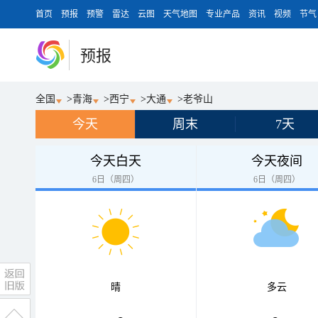
首页
预报
预警
雷达
云图
天气地图
专业产品
资讯
视频
节气
预报
全国
>
青海
>
西宁
>
大通
>
老爷山
今天
周末
7天
今天白天
今天夜间
6日（周四）
6日（周四）
晴
多云