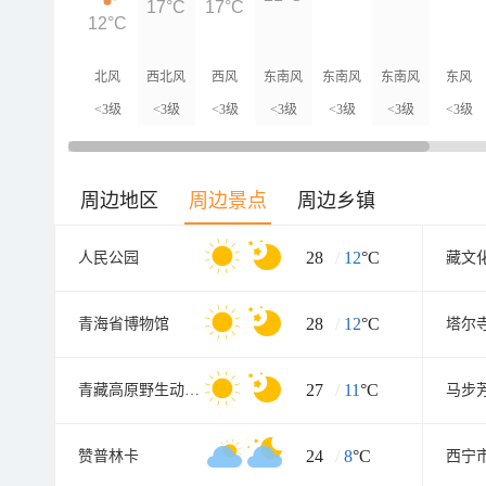
17°C
17°C
12°C
北风
西北风
西风
东南风
东南风
东南风
东风
<3级
<3级
<3级
<3级
<3级
<3级
<3级
周边地区
周边景点
周边乡镇
28
/
12
°C
人民公园
藏文
28
/
12
°C
青海省博物馆
塔尔
27
/
11
°C
青藏高原野生动物园
马步
24
/
8
°C
赞普林卡