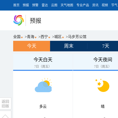
首页
预报
预警
雷达
云图
天气地图
专业产品
资讯
视频
节气
预报
全国
>
青海
>
西宁
>
城区
>
马步芳公馆
今天
周末
7天
今天白天
今天夜间
7日（周五）
7日（周五）
多云
晴