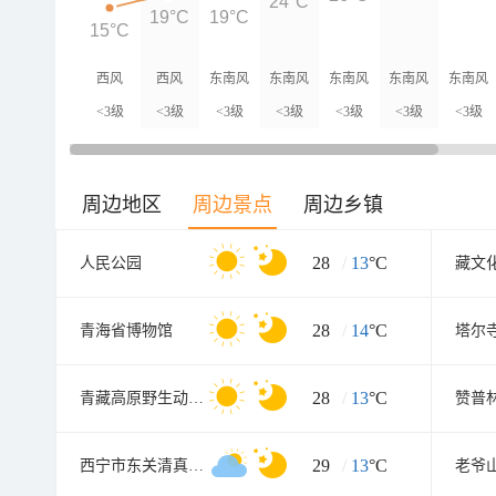
24°C
19°C
19°C
15°C
西风
西风
东南风
东南风
东南风
东南风
东南风
<3级
<3级
<3级
<3级
<3级
<3级
<3级
周边地区
周边景点
周边乡镇
28
/
13
°C
人民公园
藏文
28
/
14
°C
青海省博物馆
塔尔
28
/
13
°C
青藏高原野生动物园
赞普
29
/
13
°C
西宁市东关清真大寺
老爷