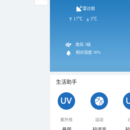
雷达图
17℃
3℃
南风 3级
相对湿度
30%
生活助手
紫外线
运动
最弱
较适宜
较