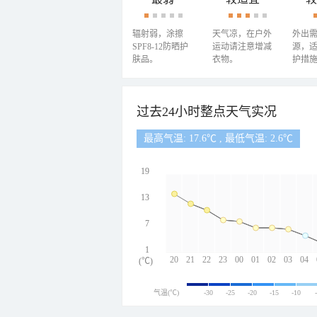
辐射弱，涂擦
天气凉，在户外
外出
SPF8-12防晒护
运动请注意增减
源，
肤品。
衣物。
护措
过去24小时整点天气实况
最高气温: 17.6℃ , 最低气温: 2.6℃
19
13
7
1
20
21
22
23
00
01
02
03
04
(℃)
气温(℃)
-30
-25
-20
-15
-10