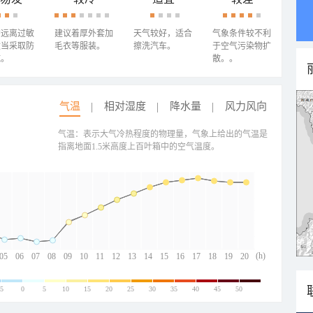
需远离过敏
建议着厚外套加
天气较好，适合
气象条件较不利
适当采取防
毛衣等服装。
擦洗汽车。
于空气污染物扩
施。
散。。
气温
相对湿度
降水量
风力风向
气温：表示大气冷热程度的物理量，气象上给出的气温是
指离地面1.5米高度上百叶箱中的空气温度。
(h)
05
06
07
08
09
10
11
12
13
14
15
16
17
18
19
20
-5
0
5
10
15
20
25
30
35
40
45
50