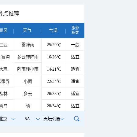
景点推荐
旅游
景区
天气
气温
指数
三亚
雷阵雨
25/29℃
一般
九寨沟
多云转阵雨
16/26℃
适宜
大理
阵雨转小雨
14/21℃
适宜
张家界
小雨
22/34℃
适宜
桂林
多云
26/35℃
适宜
青岛
晴
28/34℃
适宜
北京
5A
天坛公园