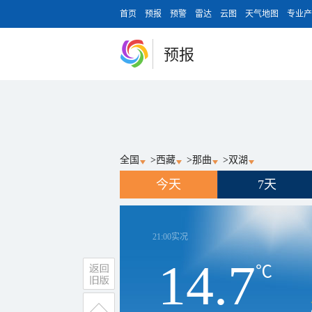
首页
预报
预警
雷达
云图
天气地图
专业产
预报
全国
>
西藏
>
那曲
>
双湖
今天
7天
21:00
实况
14.7
℃