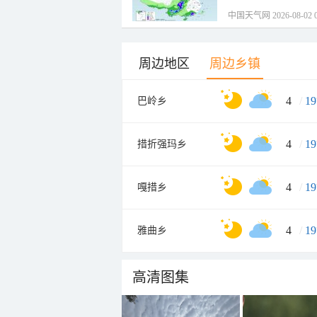
中国天气网 2026-08-02 0
周边地区
周边乡镇
4
/
19
巴岭乡
4
/
19
措折强玛乡
4
/
19
嘎措乡
4
/
19
雅曲乡
高清图集