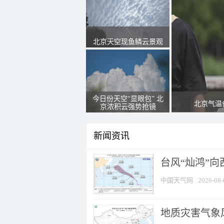
北京天空现鱼鳞云景观
今日份天空“显眼包” 北
北京气温
京浓积云强势抢镜
新闻资讯
台风“灿鸿”
中国天气网
2026-08-
地质灾害气象风