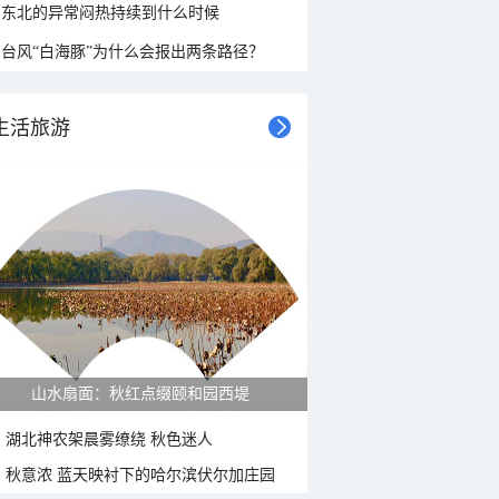
东北的异常闷热持续到什么时候
台风“白海豚”为什么会报出两条路径？
生活旅游
山水扇面：秋红点缀颐和园西堤
湖北神农架晨雾缭绕 秋色迷人
秋意浓 蓝天映衬下的哈尔滨伏尔加庄园