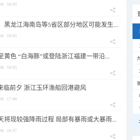
06
18:05
黑龙江海南岛等5省区部分地区可能发生...
06
18:05
黄色 “白海豚”或登陆浙江福建一带沿...
06
18:05
”来临前夕 浙江玉环渔船回港避风
06
17:06
将现较强降雨过程 局部有暴雨或大暴雨...
06
16:37