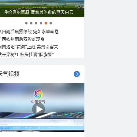
呼伦贝尔草原 藏着最治愈的蓝天白云
贵阳雨后晨雾缭绕 宛如水墨画卷
广西钦州雨后双彩虹现身
河南洛阳“花海”上线 美景引客来
秋来栾树红 枝头挂满“胭脂果”
天气视频