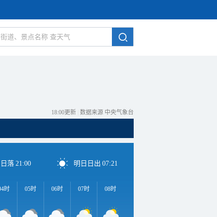
18:00更新
|
数据来源 中央气象台
日日落
21:00
明日日出
07:21
04时
05时
06时
07时
08时
09时
10时
11时
1