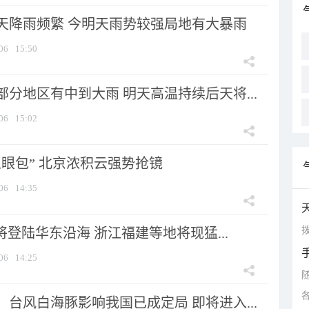
天降雨频繁 今明天雨势较强局地有大暴雨
06
15:50
分地区有中到大雨 明天高温持续后天将...
06
15:02
显眼包” 北京浓积云强势抢镜
06
14:35
拨
将登陆华东沿海 浙江福建等地将现猛...
06
14:25
台风白海豚影响我国已成定局 即将进入...