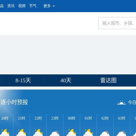
品
资讯
视频
节气
更多
8-15天
40天
雷达图
逐小时预报
今
20时
21时
22时
23时
00时
01时
02时
03时