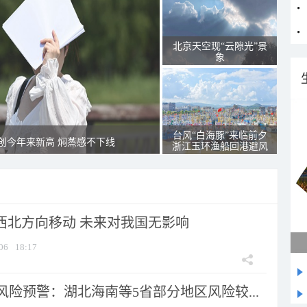
北京天空现“云隙光”景
象
台风“白海豚”来临前夕
创今年来新高 焖蒸感不下线
浙江玉环渔船回港避风
向西北方向移动 未来对我国无影响
06
18:17
险预警：湖北海南等5省部分地区风险较...