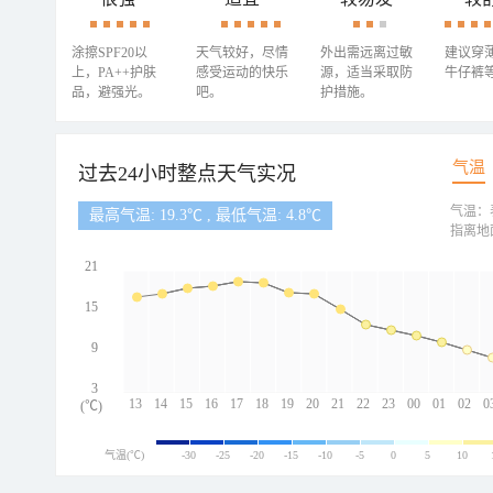
涂擦SPF20以
天气较好，尽情
外出需远离过敏
建议穿
上，PA++护肤
感受运动的快乐
源，适当采取防
牛仔裤
品，避强光。
吧。
护措施。
气温
过去24小时整点天气实况
气温：
最高气温: 19.3℃ , 最低气温: 4.8℃
指离地
21
15
9
3
13
14
15
16
17
18
19
20
21
22
23
00
01
02
0
(℃)
气温(℃)
-30
-25
-20
-15
-10
-5
0
5
10