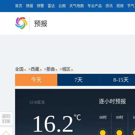
首页
预报
预警
雷达
云图
天气地图
专业产品
资讯
视频
节气
预报
全国
>
西藏
>
那曲
>
城区
今天
7天
8-15天
逐小时预报
13:30
实况
16.2
℃
08时
09时
1