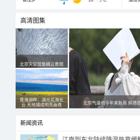
高清图集
北京天空现鱼鳞云景观
青海湖畔：湖光花海长
北京气温创今年来新高 焖蒸
云 天地铺成明亮画卷
新闻资讯
江南到东北陆续降温热意缓解