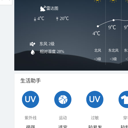
雷达图
4℃
20℃
9℃
9
4℃
东风 2级
北风
东北风
东
相对湿度
28%
<3级
<3级
<
生活助手
紫外线
运动
过敏
穿
很强
适宜
较易发
较