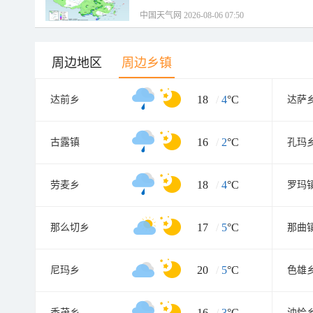
中国天气网 2026-08-06 07:50
周边地区
周边乡镇
18
/
4
°C
达前乡
达萨
16
/
2
°C
古露镇
孔玛
18
/
4
°C
劳麦乡
罗玛
17
/
5
°C
那么切乡
那曲
20
/
5
°C
尼玛乡
色雄
16
/
3
°C
香茂乡
油恰