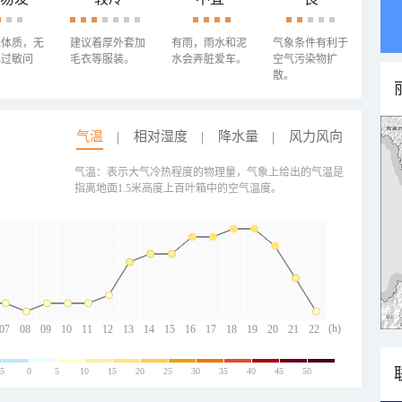
殊体质，无
建议着厚外套加
有雨，雨水和泥
气象条件有利于
心过敏问
毛衣等服装。
水会弄脏爱车。
空气污染物扩
散。
气温
相对湿度
降水量
风力风向
气温：表示大气冷热程度的物理量，气象上给出的气温是
指离地面1.5米高度上百叶箱中的空气温度。
(h)
07
08
09
10
11
12
13
14
15
16
17
18
19
20
21
22
-5
0
5
10
15
20
25
30
35
40
45
50