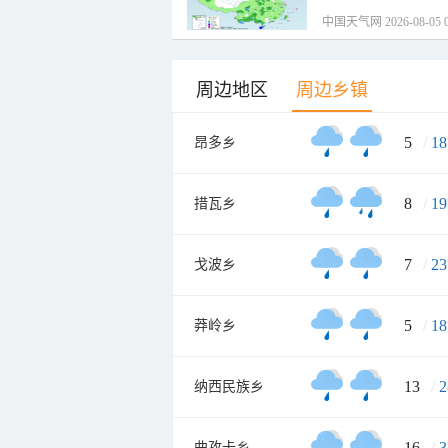
中国天气网 2026-08-05 0
周边地区
周边乡镇
5
/
18
昂多乡
8
/
19
措瓦乡
7
/
23
戈波乡
5
/
18
莽岭乡
13
/
2
纳西民族乡
16
/
3
曲孜卡乡