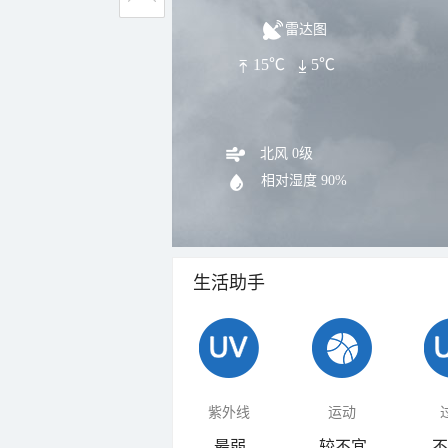
雷达图
15℃
5℃
北风 0级
相对湿度
90%
生活助手
紫外线
运动
最弱
较不宜
不