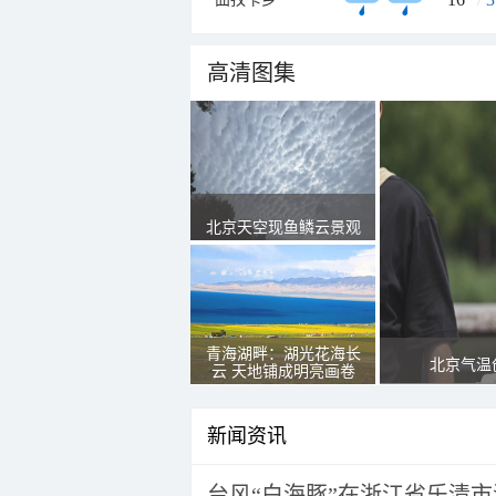
高清图集
北京天空现鱼鳞云景观
青海湖畔：湖光花海长
北京气温
云 天地铺成明亮画卷
新闻资讯
台风“白海豚”在浙江省乐清