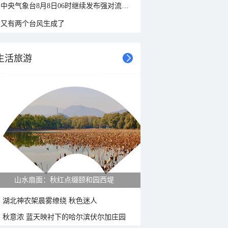
中央气象台8月8日06时继续发布强对流天气蓝色预警
又有两个台风生成了
生活旅游
山水扇面：秋红点缀颐和园西堤
湖北神农架晨雾缭绕 秋色迷人
秋意浓 蓝天映衬下的哈尔滨伏尔加庄园