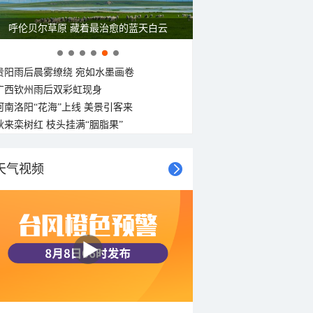
呼伦贝尔草原 藏着最治愈的蓝天白云
贵阳雨后晨雾缭绕 宛如水墨画卷
广西钦州雨后双彩虹现身
河南洛阳“花海”上线 美景引客来
秋来栾树红 枝头挂满“胭脂果”
天气视频