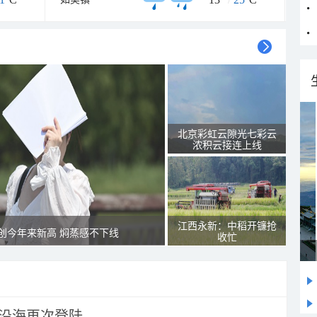
北京彩虹云隙光七彩云
浓积云接连上线
江西永新：中稻开镰抢
创今年来新高 焖蒸感不下线
收忙
市沿海再次登陆