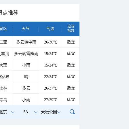
景点推荐
旅游
景区
天气
气温
指数
三亚
多云转中雨
26/30℃
适宜
九寨沟
多云转雷阵雨
19/34℃
适宜
大理
小雨
15/24℃
适宜
张家界
晴
22/34℃
适宜
桂林
多云
26/37℃
适宜
青岛
小雨
27/29℃
适宜
北京
5A
天坛公园