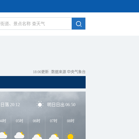
18:00更新
|
数据来源 中央气象台
日日落
20:12
明日日出
06:50
04时
05时
06时
07时
08时
09时
10时
11时
1