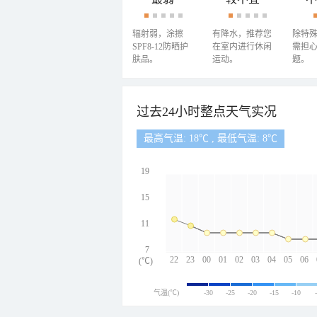
辐射弱，涂擦
有降水，推荐您
除特
SPF8-12防晒护
在室内进行休闲
需担
肤品。
运动。
题。
过去24小时整点天气实况
最高气温: 18℃ , 最低气温: 8℃
19
15
11
7
22
23
00
01
02
03
04
05
06
(℃)
气温(℃)
-30
-25
-20
-15
-10