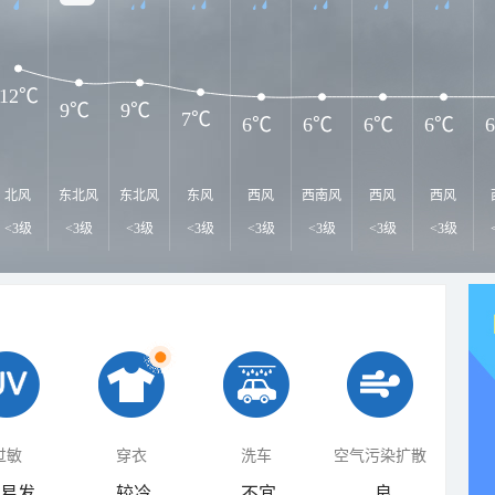
12℃
9℃
9℃
7℃
6℃
6℃
6℃
6℃
北风
东北风
东北风
东风
西风
西南风
西风
西风
<3级
<3级
<3级
<3级
<3级
<3级
<3级
<3级
过敏
穿衣
洗车
空气污染扩散
易发
较冷
不宜
良