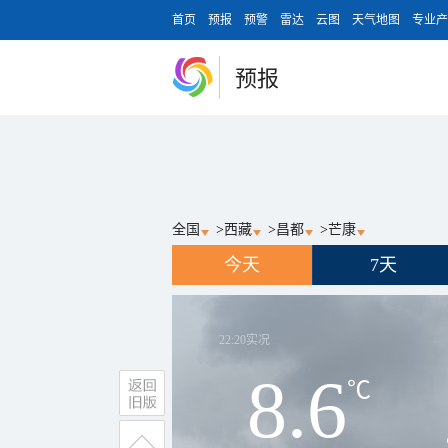
首页
预报
预警
雷达
云图
天气地图
专业产
预报
全国
>
西藏
>
昌都
>
芒康
今天
7天
22:20
实况
8.6
℃