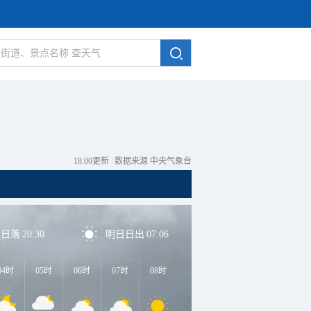
18:00更新
|
数据来源 中央气象台
日日落
20:30
明日日出
07:06
04时
05时
06时
07时
08时
09时
10时
11时
1