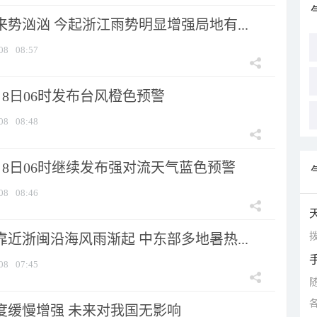
来势汹汹 今起浙江雨势明显增强局地有...
08
08:57
8日06时发布台风橙色预警
08
08:48
月8日06时继续发布强对流天气蓝色预警
08
08:46
拨
靠近浙闽沿海风雨渐起 中东部多地暑热...
08
07:45
强度缓慢增强 未来对我国无影响