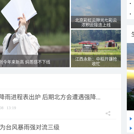
北京彩虹云隙光七彩云
浓积云接连上线
江西永新：中稻开镰抢
创今年来新高 焖蒸感不下线
收忙
 降雨进程表出炉 后期北方会遭遇强降...
08
13:19
为台风暴雨强对流三级