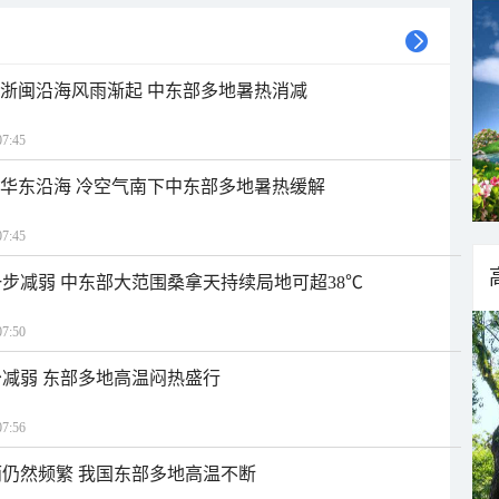
近浙闽沿海风雨渐起 中东部多地暑热消减
7:45
近华东沿海 冷空气南下中东部多地暑热缓解
7:45
步减弱 中东部大范围桑拿天持续局地可超38℃
7:50
减弱 东部多地高温闷热盛行
7:56
仍然频繁 我国东部多地高温不断