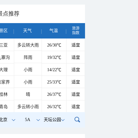
景点推荐
旅游
景区
天气
气温
指数
三亚
多云转大雨
26/30℃
适宜
九寨沟
阵雨
19/32℃
适宜
大理
小雨
14/22℃
适宜
张家界
小雨
25/33℃
适宜
桂林
晴
26/37℃
适宜
青岛
多云转小雨
26/32℃
适宜
北京
5A
天坛公园