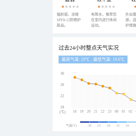
辐射弱，涂擦
有降水，推荐您
外出
SPF8-12防晒护
在室内进行休闲
源，
肤品。
运动。
护措
过去24小时整点天气实况
最高气温: 29℃ , 最低气温: 19.6℃
30
26
22
18
18
19
20
21
22
23
00
01
02
(℃)
气温(℃)
-30
-25
-20
-15
-10