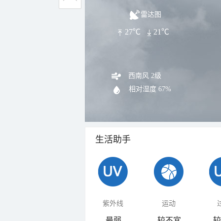
雷达图
27℃
21℃
西南风 2级
相对湿度
67%
生活助手
紫外线
运动
最弱
较不宜
较