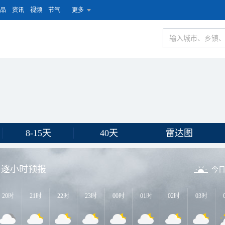
品
资讯
视频
节气
更多
8-15天
40天
雷达图
逐小时预报
今
20时
21时
22时
23时
00时
01时
02时
03时