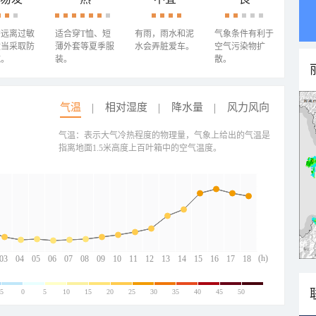
需远离过敏
适合穿T恤、短
有雨，雨水和泥
气象条件有利于
适当采取防
薄外套等夏季服
水会弄脏爱车。
空气污染物扩
施。
装。
散。
气温
相对湿度
降水量
风力风向
气温：表示大气冷热程度的物理量，气象上给出的气温是
指离地面1.5米高度上百叶箱中的空气温度。
(h)
03
04
05
06
07
08
09
10
11
12
13
14
15
16
17
18
-5
0
5
10
15
20
25
30
35
40
45
50