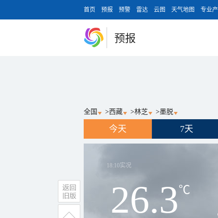
首页
预报
预警
雷达
云图
天气地图
专业产
预报
全国
>
西藏
>
林芝
>
墨脱
今天
7天
18:10
实况
26.3
℃