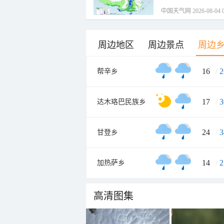
中国天气网 2026-08-04 0
周边地区
周边景点
周边
16
/
2
帮辛乡
17
/
3
达木珞巴民族乡
24
/
3
甘登乡
14
/
2
加热萨乡
高清图集