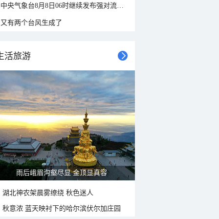
中央气象台8月8日06时继续发布强对流天气蓝色预警
又有两个台风生成了
生活旅游
雨后峨眉沟壑尽显 金顶显真容
湖北神农架晨雾缭绕 秋色迷人
秋意浓 蓝天映衬下的哈尔滨伏尔加庄园