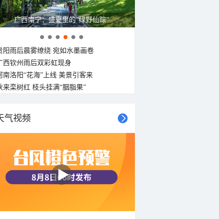
广西南宁：盛夏里的“绿野仙踪”
贵阳雨后晨雾缭绕 宛如水墨画卷
广西钦州雨后双彩虹现身
河南洛阳“花海”上线 美景引客来
秋来栾树红 枝头挂满“胭脂果”
天气视频