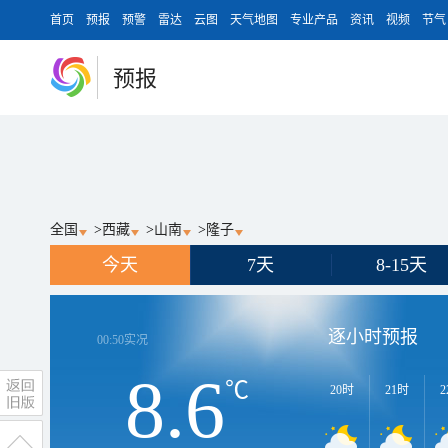
首页
预报
预警
雷达
云图
天气地图
专业产品
资讯
视频
节气
预报
全国
>
西藏
>
山南
>
隆子
今天
7天
8-15天
逐小时预报
00:50
实况
8.6
℃
20时
21时
2