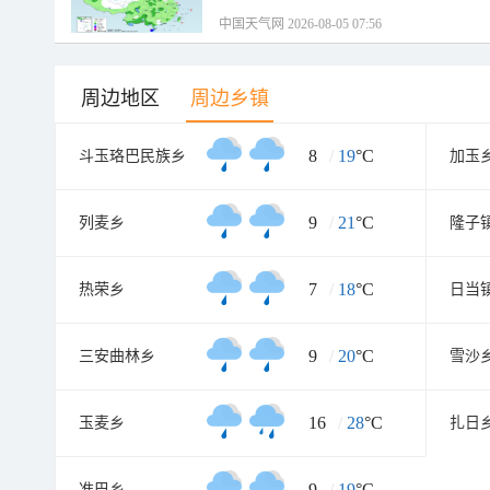
中国天气网 2026-08-05 07:56
周边地区
周边乡镇
8
/
19
°C
斗玉珞巴民族乡
加玉
9
/
21
°C
列麦乡
隆子
7
/
18
°C
热荣乡
日当
9
/
20
°C
三安曲林乡
雪沙
16
/
28
°C
玉麦乡
扎日
9
/
19
°C
准巴乡