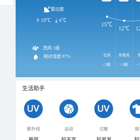
雷达图
19℃
6℃
15℃
12℃
1
西风 1级
北风
东南风
相对湿度
87%
<3级
<3级
<
生活助手
紫外线
运动
过敏
穿
最弱
较不宜
较易发
较