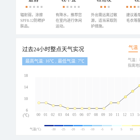
辐射弱，涂擦
有降水，推荐您
外出需远离过敏
建议着
SPF8-12防晒护
在室内进行休闲
源，适当采取防
毛衣等
肤品。
运动。
护措施。
气温
过去24小时整点天气实况
气温：
最高气温: 16℃ , 最低气温: 7℃
指离地
18
14
10
6
00
01
02
03
04
05
06
07
08
09
10
11
12
13
1
(℃)
气温(℃)
-30
-25
-20
-15
-10
-5
0
5
10