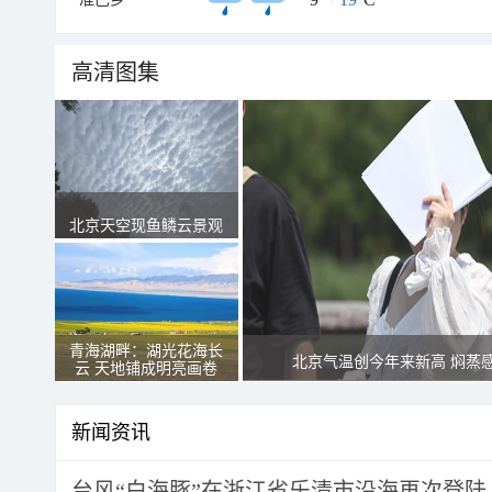
高清图集
北京天空现鱼鳞云景观
青海湖畔：湖光花海长
北京气温创今年来新高 焖蒸
云 天地铺成明亮画卷
新闻资讯
台风“白海豚”在浙江省乐清市沿海再次登陆