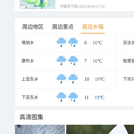
中国天气网 2026-08-04 07:56
周边地区
周边景点
周边乡镇
6
/
16
°C
堆纳乡
吉汝
7
/
16
°C
康布乡
帕里
10
/
19
°C
上亚东乡
下司
11
/
19
°C
下亚东乡
高清图集