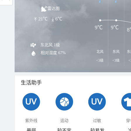
雷达图
21℃
6℃
9℃
9℃
8
东北风 1级
北风
东风
东
相对湿度
67%
<3级
<3级
<
生活助手
紫外线
运动
过敏
穿
最弱
较不宜
较易发