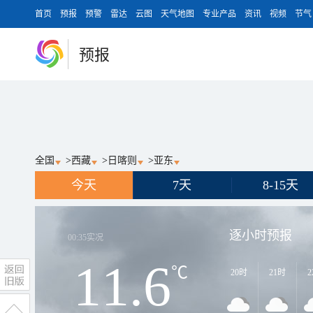
首页
预报
预警
雷达
云图
天气地图
专业产品
资讯
视频
节气
预报
全国
>
西藏
>
日喀则
>
亚东
今天
7天
8-15天
逐小时预报
00:35
实况
11.6
℃
20时
21时
2