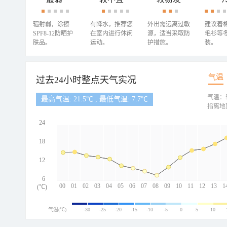
辐射弱，涂擦
有降水，推荐您
外出需远离过敏
建议着
SPF8-12防晒护
在室内进行休闲
源，适当采取防
毛衫等
肤品。
运动。
护措施。
装。
气温
过去24小时整点天气实况
气温：
最高气温: 21.5℃ , 最低气温: 7.7℃
指离地
24
18
12
6
00
01
02
03
04
05
06
07
08
09
10
11
12
13
1
(℃)
气温(℃)
-30
-25
-20
-15
-10
-5
0
5
10