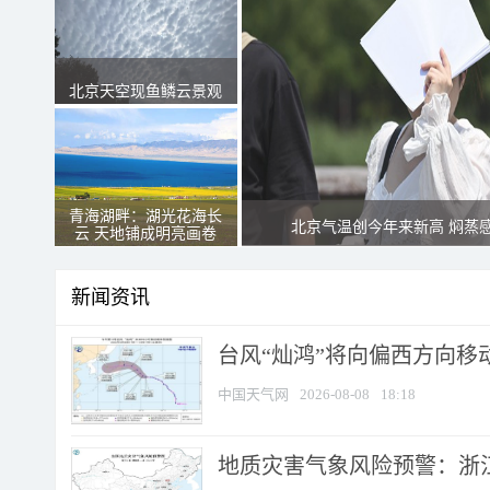
北京天空现鱼鳞云景观
青海湖畔：湖光花海长
北京气温创今年来新高 焖蒸
云 天地铺成明亮画卷
新闻资讯
台风“灿鸿”将向偏西方向移
中国天气网
2026-08-08
18:18
地质灾害气象风险预警：浙