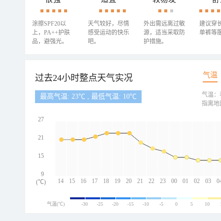
涂擦SPF20以
天气较好，尽情
外出需远离过敏
建议穿
上，PA++护肤
感受运动的快乐
源，适当采取防
单裤等
品，避强光。
吧。
护措施。
气温
过去24小时整点天气实况
气温：
最高气温: 23℃ , 最低气温: 10℃
指离地
27
21
15
9
14
15
16
17
18
19
20
21
22
23
00
01
02
03
0
(℃)
气温(℃)
-30
-25
-20
-15
-10
-5
0
5
10