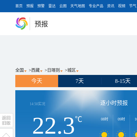
首页
预报
预警
雷达
云图
天气地图
专业产品
资讯
视频
节气
预报
全国
>
西藏
>
日喀则
>
城区
今天
7天
8-15天
逐小时预报
14:50
实况
22.3
℃
08时
09时
1