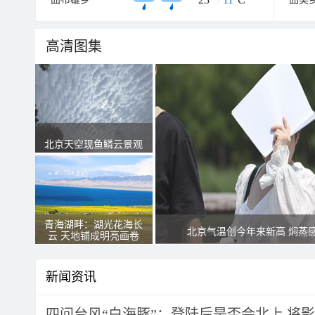
高清图集
北京天空现鱼鳞云景观
青海湖畔：湖光花海长
北京气温创今年来新高 焖蒸
云 天地铺成明亮画卷
新闻资讯
四问台风“白海豚”：登陆后是否会北上 将影响