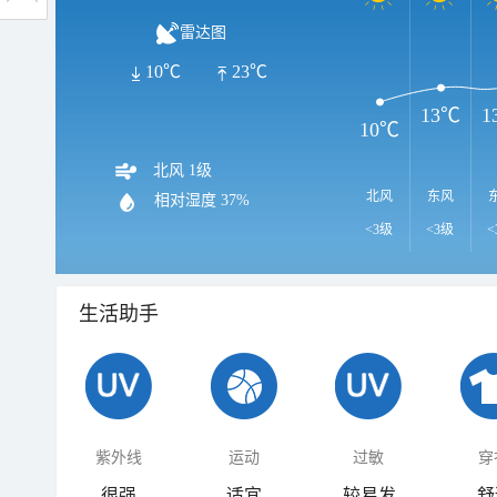
雷达图
10℃
23℃
13℃
1
10℃
北风 1级
北风
东风
相对湿度
37%
<3级
<3级
<
生活助手
紫外线
运动
过敏
穿
很强
适宜
较易发
舒