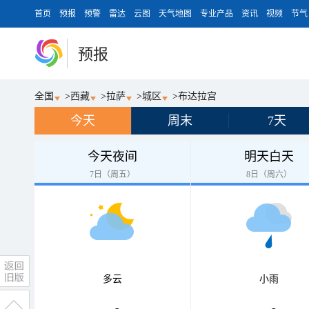
首页
预报
预警
雷达
云图
天气地图
专业产品
资讯
视频
节气
预报
全国
>
西藏
>
拉萨
>
城区
>
布达拉宫
今天
周末
7天
今天夜间
明天白天
7日（周五）
8日（周六）
多云
小雨