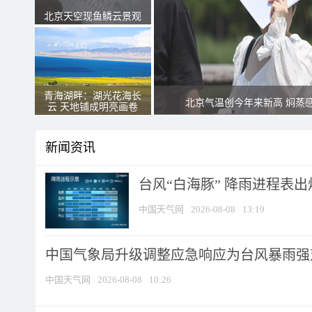
北京天空现鱼鳞云景观
青海湖畔：湖光花海长
北京气温创今年来新高 焖蒸
云 天地铺成明亮画卷
新闻资讯
台风“白海豚” 降雨进程表出炉
中国天气网
2026-08-08
13:19
中国气象局升级调整应急响应为台风暴雨强
中国天气网
2026-08-08
10:26