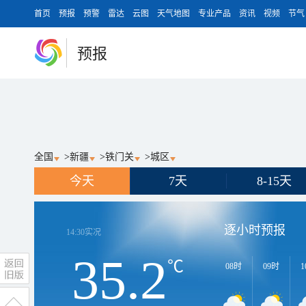
首页
预报
预警
雷达
云图
天气地图
专业产品
资讯
视频
节气
预报
全国
>
新疆
>
铁门关
>
城区
今天
7天
8-15天
逐小时预报
14:30
实况
35.2
℃
08时
09时
1