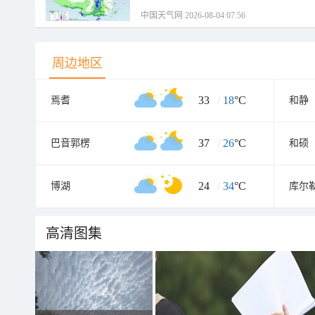
中国天气网 2026-08-04 07:56
周边地区
33
/
18
°C
焉耆
和静
37
/
26
°C
巴音郭楞
和硕
24
/
34
°C
博湖
库尔
高清图集