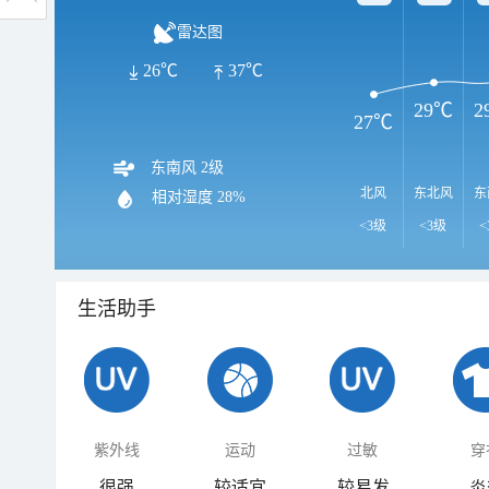
雷达图
26℃
37℃
29℃
2
27℃
东南风 2级
北风
东北风
东
相对湿度
28%
<3级
<3级
<
生活助手
紫外线
运动
过敏
穿
很强
较适宜
较易发
炎