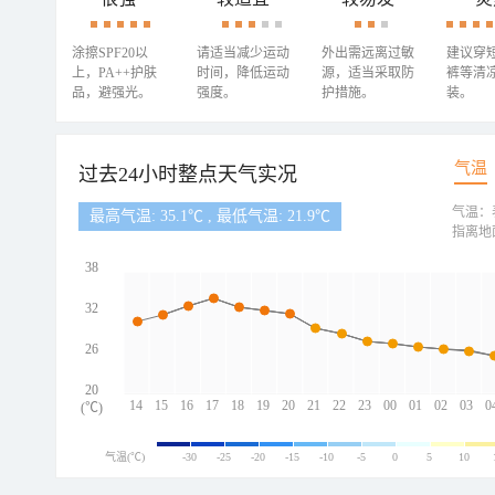
涂擦SPF20以
请适当减少运动
外出需远离过敏
建议穿
上，PA++护肤
时间，降低运动
源，适当采取防
裤等清
品，避强光。
强度。
护措施。
装。
气温
过去24小时整点天气实况
气温：
最高气温: 35.1℃ , 最低气温: 21.9℃
指离地
38
32
26
20
14
15
16
17
18
19
20
21
22
23
00
01
02
03
0
(℃)
气温(℃)
-30
-25
-20
-15
-10
-5
0
5
10