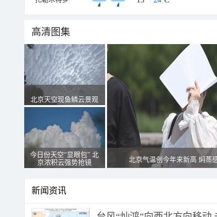
高清图集
北京天空现鱼鳞云景观
今日份天空“显眼包” 北
北京气温创今年来新高 焖蒸
京浓积云强势抢镜
新闻资讯
台风“灿鸿”向西北方向移动