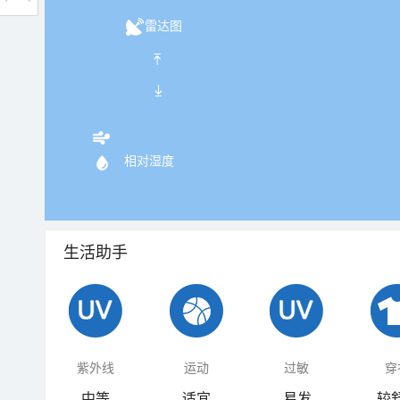
雷达图
相对湿度
生活助手
紫外线
运动
过敏
穿
中等
适宜
易发
较