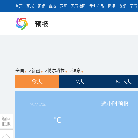
首页
预报
预警
雷达
云图
天气地图
专业产品
资讯
视频
节气
预报
全国
>
新疆
>
博尔塔拉
>
温泉
今天
7天
8-15天
逐小时预报
08:55
实况
℃