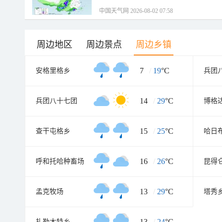
中国天气网 2026-08-02 07:58
周边地区
周边景点
周边乡镇
7
/
19
°C
安格里格乡
兵团
14
/
29
°C
兵团八十七团
博格
15
/
25
°C
查干屯格乡
哈日
16
/
26
°C
呼和托哈种畜场
昆得
13
/
29
°C
孟克牧场
塔秀
13
/
24
°C
扎勒木特乡