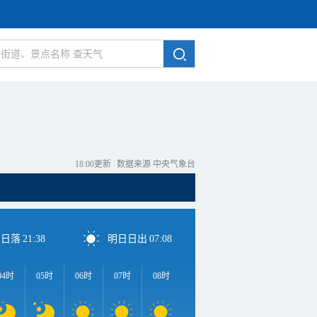
18:00更新
|
数据来源 中央气象台
日日落
21:38
明日日出
07:08
04时
05时
06时
07时
08时
09时
10时
11时
1