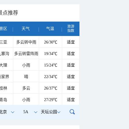
景点推荐
旅游
景区
天气
气温
指数
三亚
多云转中雨
26/30℃
适宜
九寨沟
多云转雷阵雨
19/34℃
适宜
大理
小雨
15/24℃
适宜
张家界
晴
22/34℃
适宜
桂林
多云
26/37℃
适宜
青岛
小雨
27/29℃
适宜
北京
5A
天坛公园