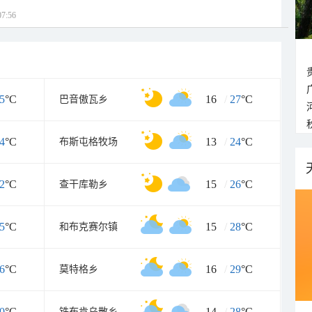
7:56
5
°C
16
/
27
°C
巴音傲瓦乡
4
°C
13
/
24
°C
布斯屯格牧场
2
°C
15
/
26
°C
查干库勒乡
5
°C
15
/
28
°C
和布克赛尔镇
6
°C
16
/
29
°C
莫特格乡
0
°C
14
/
28
°C
铁布肯乌散乡