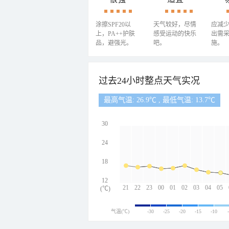
涂擦SPF20以
天气较好，尽情
应减
上，PA++护肤
感受运动的快乐
出需
品，避强光。
吧。
施。
过去24小时整点天气实况
最高气温: 26.9℃ , 最低气温: 13.7℃
30
24
18
12
21
22
23
00
01
02
03
04
05
(℃)
气温(℃)
-30
-25
-20
-15
-10