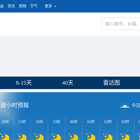
品
资讯
视频
节气
更多
8-15天
40天
雷达图
逐小时预报
今
20时
21时
22时
23时
00时
01时
02时
03时