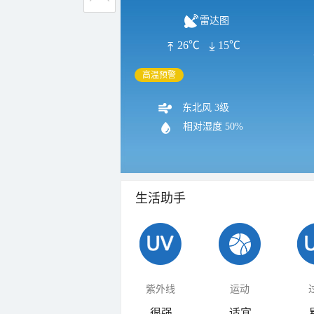
雷达图
26℃
15℃
高温预警
东北风 3级
相对湿度
50%
生活助手
紫外线
运动
很强
适宜