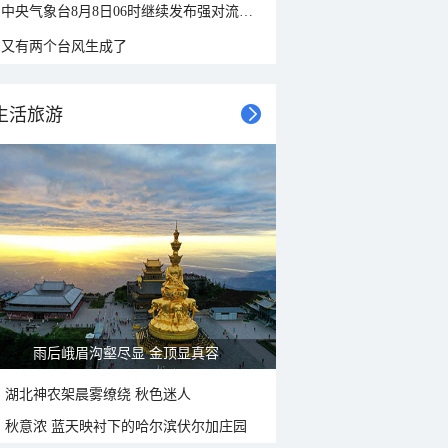
中央气象台8月8日06时继续发布强对流天气蓝色预警
又有两个台风生成了
生活旅游
山水扇面：秋红点缀颐和园西堤
湖北神农架晨雾缭绕 秋色迷人
秋意浓 蓝天映衬下的哈尔滨伏尔加庄园