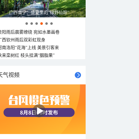
呼伦贝尔草原 藏着最治愈的蓝天白云
贵阳雨后晨雾缭绕 宛如水墨画卷
广西钦州雨后双彩虹现身
河南洛阳“花海”上线 美景引客来
秋来栾树红 枝头挂满“胭脂果”
天气视频