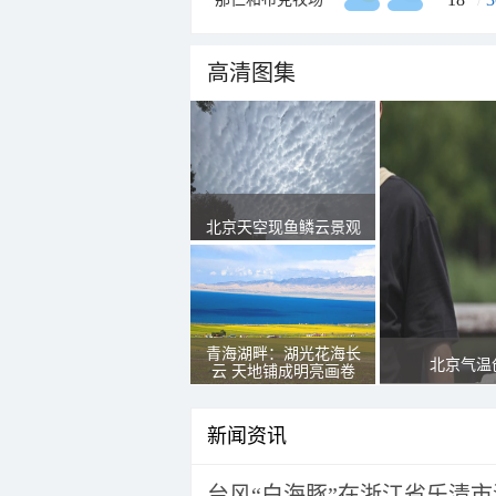
高清图集
北京天空现鱼鳞云景观
青海湖畔：湖光花海长
北京气温
云 天地铺成明亮画卷
新闻资讯
台风“白海豚”在浙江省乐清