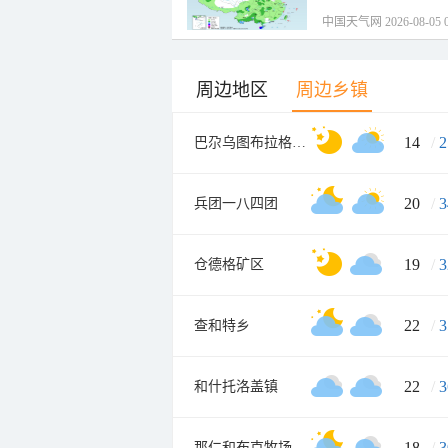
中国天气网 2026-08-05 0
周边地区
周边乡镇
14
/
2
巴尕乌图布拉格牧场
20
/
3
兵团一八四团
19
/
3
仓德格矿区
22
/
3
查和特乡
22
/
3
和什托洛盖镇
18
/
3
那仁和布克牧场