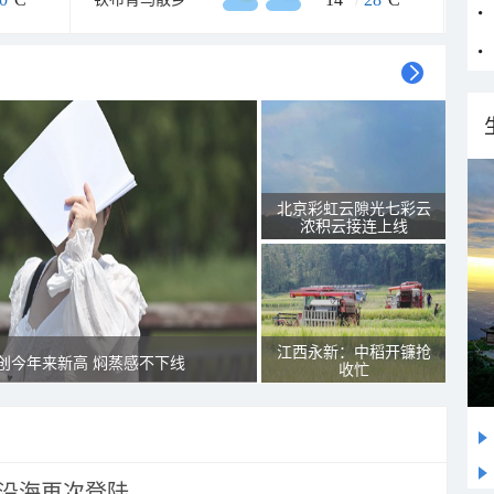
北京彩虹云隙光七彩云
浓积云接连上线
江西永新：中稻开镰抢
创今年来新高 焖蒸感不下线
收忙
市沿海再次登陆