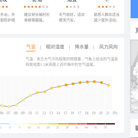
少外出，外
建议穿长袖衬衫
天气较好，适合
易感人群应适当
采取防护措
单裤等服装。
擦洗汽车。
减少室外活动。
气温
相对湿度
降水量
风力风向
气温：表示大气冷热程度的物理量，气象上给出的气温是
指离地面1.5米高度上百叶箱中的空气温度。
(h)
06
07
08
09
10
11
12
13
14
15
16
17
18
19
20
21
-5
0
5
10
15
20
25
30
35
40
45
50