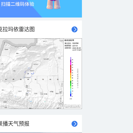
克拉玛依雷达图
联播天气预报