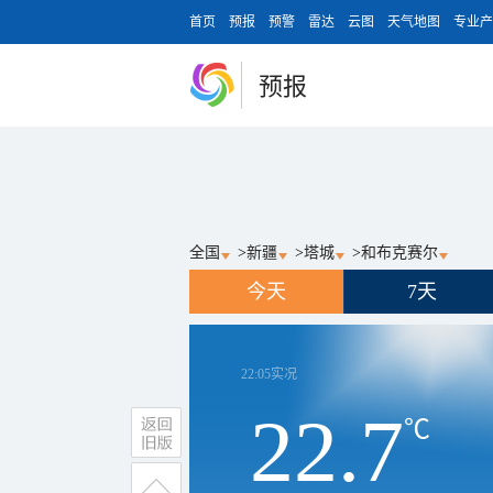
首页
预报
预警
雷达
云图
天气地图
专业产
预报
全国
>
新疆
>
塔城
>
和布克赛尔
今天
7天
22:05
实况
22.7
℃