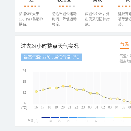
涂擦SPF大于
请适当减少运动
应减少外出，外
建议穿
15、PA+防晒护
时间，降低运动
出需采取防护措
裤等清
肤品。
强度。
施。
装。
气温
过去24小时整点天气实况
气温：
最高气温: 22℃ , 最低气温: 7℃
指离地
24
18
12
6
16
17
18
19
20
21
22
23
00
01
02
03
04
05
0
(℃)
气温(℃)
-30
-25
-20
-15
-10
-5
0
5
10