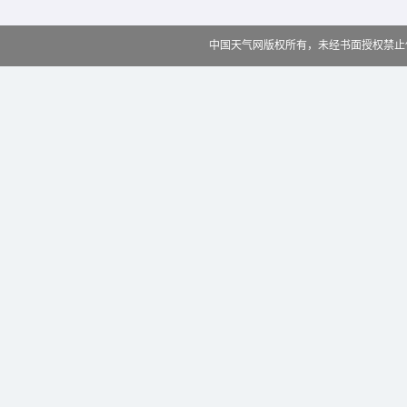
中国天气网版权所有，未经书面授权禁止使用 