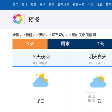
首页
预报
预警
雷达
云图
天气地图
专业产品
资讯
视频
节气
预报
全国
>
新疆
>
伊犁
>
察布查尔
>
锡伯民俗风情园
今天
周末
7天
今天夜间
明天白天
9日（周日）
10日（周一）
多云
多云