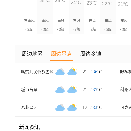
28°C
28°C
24°C
23°C
22°C
21°C
东南风
南风
南风
东风
东风
东风
东风
<3级
<3级
<3级
<3级
<3级
<3级
<3级
周边地区
周边景点
周边乡镇
21
/
36
°C
喀赞其民俗旅游区
21
/
35
°C
城市海景
17
/
33
°C
八卦公园
新闻资讯