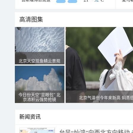
高清图集
北京天空现鱼鳞云景观
今日份天空“显眼包” 北
北京气温创今年来新高 焖蒸
京浓积云强势抢镜
新闻资讯
台风“灿鸿”向西北方向移动