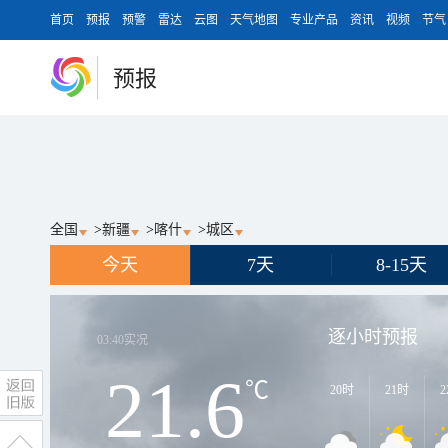
首页
预报
预警
雷达
云图
天气地图
专业产品
资讯
视频
节气
预报
全国
>
新疆
>
喀什
>
城区
今天
7天
8-15天
逐小时预报
03:40
实况
21.6
℃
20时
21时
2