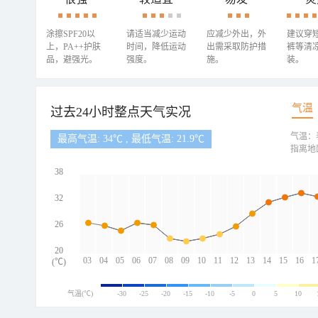
涂擦SPF20以
请适当减少运动
应减少外出，外
建议穿
上，PA++护肤
时间，降低运动
出需采取防护措
裤等清
品，避强光。
强度。
施。
装。
气温
过去24小时整点天气实况
气温：
最高气温: 34℃ , 最低气温: 21.9℃
指离地
38
32
26
20
03
04
05
06
07
08
09
10
11
12
13
14
15
16
1
(℃)
气温(℃)
-30
-25
-20
-15
-10
-5
0
5
10