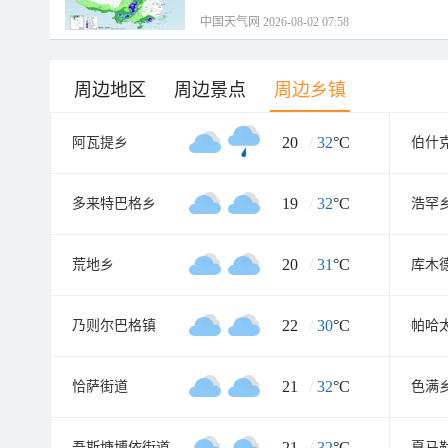
中国天气网 2026-08-02 07:58
周边地区
周边景点
周边乡镇
20
/
32
°C
阿瓦提乡
伯什
19
/
32
°C
多来特巴格乡
浩罕
20
/
31
°C
荒地乡
库木
22
/
30
°C
乃则尔巴格镇
帕哈
21
/
32
°C
恰萨街道
色满
21
/
32
°C
吾斯塘博依街道
夏马