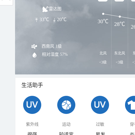
雷达图
33℃
20℃
30℃
28℃
2
西南风 1级
北风
东北风
相对湿度
57%
<3级
<3级
<
生活助手
紫外线
运动
过敏
穿
很强
较适宜
易发
炎